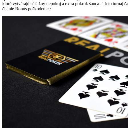
ktoré vytvárajú súťažný nepokoj a extra pokrok šanca . Tieto turnaj ča
čítanie Bonus poškodenie :