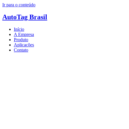
Ir para o conteúdo
AutoTag Brasil
Início
A Empresa
Produto
Aplicações
Contato