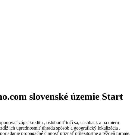
no.com slovenské územie Start
oponovať zápis kreditu , oslobodiť točí sa, cashback a na mieru
dĺž ich uprednostniť úhrada spôsob a geografický lokalizácia ,
poriadanie propagačné činnosť priznať príležitostne a týždeň turnaje,