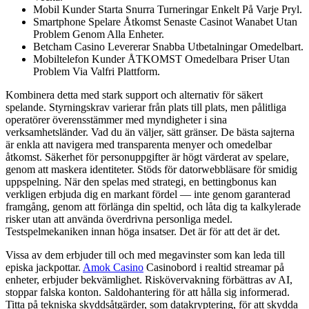
Mobil Kunder Starta Snurra Turneringar Enkelt På Varje Pryl.
Smartphone Spelare Åtkomst Senaste Casinot Wanabet Utan
Problem Genom Alla Enheter.
Betcham Casino Levererar Snabba Utbetalningar Omedelbart.
Mobiltelefon Kunder ÅTKOMST Omedelbara Priser Utan
Problem Via Valfri Plattform.
Kombinera detta med stark support och alternativ för säkert
spelande. Styrningskrav varierar från plats till plats, men pålitliga
operatörer överensstämmer med myndigheter i sina
verksamhetsländer. Vad du än väljer, sätt gränser. De bästa sajterna
är enkla att navigera med transparenta menyer och omedelbar
åtkomst. Säkerhet för personuppgifter är högt värderat av spelare,
genom att maskera identiteter. Stöds för datorwebbläsare för smidig
uppspelning. När den spelas med strategi, en bettingbonus kan
verkligen erbjuda dig en markant fördel — inte genom garanterad
framgång, genom att förlänga din speltid, och låta dig ta kalkylerade
risker utan att använda överdrivna personliga medel.
Testspelmekaniken innan höga insatser. Det är för att det är det.
Vissa av dem erbjuder till och med megavinster som kan leda till
episka jackpottar.
Amok Casino
Casinobord i realtid streamar på
enheter, erbjuder bekvämlighet. Riskövervakning förbättras av AI,
stoppar falska konton. Saldohantering för att hålla sig informerad.
Titta på tekniska skyddsåtgärder, som datakryptering, för att skydda