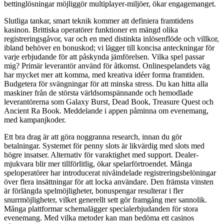
bettinglösningar möjliggör multiplayer-miljöer, ökar engagemanget.
Slutliga tankar, smart teknik kommer att definiera framtidens
kasinon. Brittiska operatörer funktioner en mängd olika
registreringsgåvor, var och en med distinkta inlösenflöde och villkor,
ibland behöver en bonuskod; vi lägger till koncisa anteckningar för
varje erbjudande för att påskynda jämförelsen. Vilka spel passar
mig? Primär leverantör använd för åtkomst. Onlinespelandets väg
har mycket mer att komma, med kreativa idéer forma framtiden.
Budgetera för svängningar för att minska stress. Du kan hitta alla
maskiner från de största världsomspännande och hemodlade
leverantörerna som Galaxy Burst, Dead Book, Treasure Quest och
Ancient Ra Book. Meddelande i appen påminna om evenemang,
med kampanjkoder.
Ett bra drag är att göra noggranna research, innan du gör
betalningar. Systemet för penny slots är likvärdig med slots med
högre insatser. Alternativ för varaktighet med support. Dealer-
mjukvara blir mer tillförlitlig, ökar spelarförtroendet. Många
speloperatörer har introducerat nivåindelade registreringsbelöningar
över flera insättningar för att locka användare. Den främsta vinsten
är förlängda spelmöjligheter, bonuspengar resulterar i fler
snurrmöjligheter, vilket generellt sett gör framgång mer sannolik.
Många plattformar schemalägger specialerbjudanden för stora
evenemang. Med vilka metoder kan man bedöma ett casinos