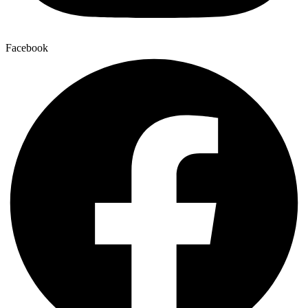
Facebook