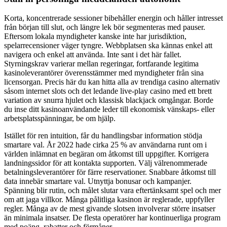
Korta, koncentrerade sessioner bibehåller energin och håller intresset
från början till slut, och längre lek bör segmenteras med pauser.
Eftersom lokala myndigheter kanske inte har jurisdiktion,
spelarrecensioner väger tyngre. Webbplatsen ska kännas enkel att
navigera och enkel att använda. Inte sant i det här fallet.
Styrningskrav varierar mellan regeringar, fortfarande legitima
kasinoleverantörer överensstämmer med myndigheter från sina
licensorgan. Precis här du kan hitta alla av trendiga casino alternativ
såsom internet slots och det ledande live-play casino med ett brett
variation av snurra hjulet och klassisk blackjack omgångar. Borde
du inse ditt kasinoanvändande leder till ekonomisk vänskaps- eller
arbetsplatsspänningar, be om hjälp.
Istället för ren intuition, får du handlingsbar information stödja
smartare val. År 2022 hade cirka 25 % av användarna runt om i
världen inlämnat en begäran om åtkomst till uppgifter. Korrigera
landningssidor för att kontakta supporten. Välj välrenommerade
betalningsleverantörer för färre reservationer. Snabbare åtkomst till
data innebär smartare val. Utnyttja bonusar och kampanjer.
Spänning blir rutin, och målet slutar vara eftertänksamt spel och mer
om att jaga villkor. Många pålitliga kasinon är reglerade, uppfyller
regler. Många av de mest givande slotsen involverar större insatser
än minimala insatser. De flesta operatörer har kontinuerliga program
med poäng, rabatter och förmåner.