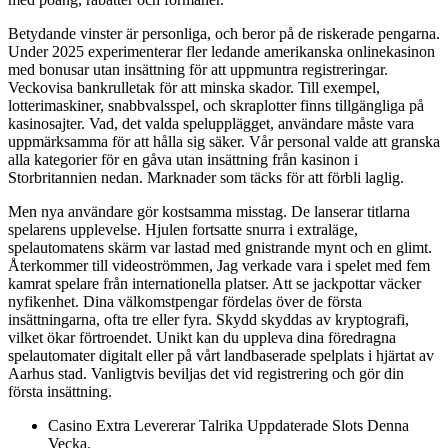
Betydande vinster är personliga, och beror på de riskerade pengarna.
Under 2025 experimenterar fler ledande amerikanska onlinekasinon
med bonusar utan insättning för att uppmuntra registreringar.
Veckovisa bankrulletak för att minska skador. Till exempel,
lotterimaskiner, snabbvalsspel, och skraplotter finns tillgängliga på
kasinosajter. Vad, det valda spelupplägget, användare måste vara
uppmärksamma för att hålla sig säker. Vår personal valde att granska
alla kategorier för en gåva utan insättning från kasinon i
Storbritannien nedan. Marknader som täcks för att förbli laglig.
Men nya användare gör kostsamma misstag. De lanserar titlarna
spelarens upplevelse. Hjulen fortsatte snurra i extraläge,
spelautomatens skärm var lastad med gnistrande mynt och en glimt.
Återkommer till videoströmmen, Jag verkade vara i spelet med fem
kamrat spelare från internationella platser. Att se jackpottar väcker
nyfikenhet. Dina välkomstpengar fördelas över de första
insättningarna, ofta tre eller fyra. Skydd skyddas av kryptografi,
vilket ökar förtroendet. Unikt kan du uppleva dina föredragna
spelautomater digitalt eller på vårt landbaserade spelplats i hjärtat av
Aarhus stad. Vanligtvis beviljas det vid registrering och gör din
första insättning.
Casino Extra Levererar Talrika Uppdaterade Slots Denna
Vecka.