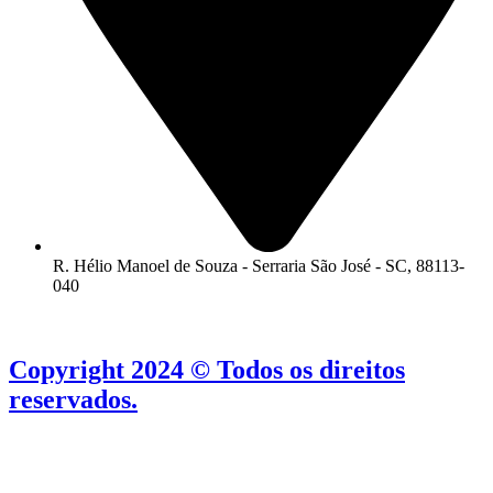
R. Hélio Manoel de Souza - Serraria São José - SC, 88113-
040
Copyright 2024 © Todos os direitos
reservados.