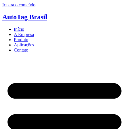
Ir para o conteúdo
AutoTag Brasil
Início
A Empresa
Produto
Aplicações
Contato