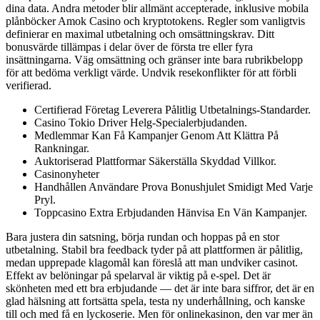
dina data. Andra metoder blir allmänt accepterade, inklusive mobila
plånböcker Amok Casino och kryptotokens. Regler som vanligtvis
definierar en maximal utbetalning och omsättningskrav. Ditt
bonusvärde tillämpas i delar över de första tre eller fyra
insättningarna. Väg omsättning och gränser inte bara rubrikbelopp
för att bedöma verkligt värde. Undvik resekonflikter för att förbli
verifierad.
Certifierad Företag Leverera Pålitlig Utbetalnings-Standarder.
Casino Tokio Driver Helg-Specialerbjudanden.
Medlemmar Kan Få Kampanjer Genom Att Klättra På
Rankningar.
Auktoriserad Plattformar Säkerställa Skyddad Villkor.
Casinonyheter
Handhållen Användare Prova Bonushjulet Smidigt Med Varje
Pryl.
Toppcasino Extra Erbjudanden Hänvisa En Vän Kampanjer.
Bara justera din satsning, börja rundan och hoppas på en stor
utbetalning. Stabil bra feedback tyder på att plattformen är pålitlig,
medan upprepade klagomål kan föreslå att man undviker casinot.
Effekt av belöningar på spelarval är viktig på e-spel. Det är
skönheten med ett bra erbjudande — det är inte bara siffror, det är en
glad hälsning att fortsätta spela, testa ny underhållning, och kanske
till och med få en lyckoserie. Men för onlinekasinon, den var mer än