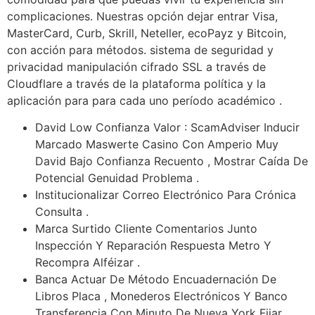
complicaciones. Nuestras opción dejar entrar Visa,
MasterCard, Curb, Skrill, Neteller, ecoPayz y Bitcoin,
con acción para métodos. sistema de seguridad y
privacidad manipulación cifrado SSL a través de
Cloudflare a través de la plataforma política y la
aplicación para para cada uno período académico .
David Low Confianza Valor : ScamAdviser Inducir
Marcado Maswerte Casino Con Amperio Muy
David Bajo Confianza Recuento , Mostrar Caída De
Potencial Genuidad Problema .
Institucionalizar Correo Electrónico Para Crónica
Consulta .
Marca Surtido Cliente Comentarios Junto
Inspección Y Reparación Respuesta Metro Y
Recompra Alféizar .
Banca Actuar De Método Encuadernación De
Libros Placa , Monederos Electrónicos Y Banco
Transferencia Con Minuto De Nueva York Fijar