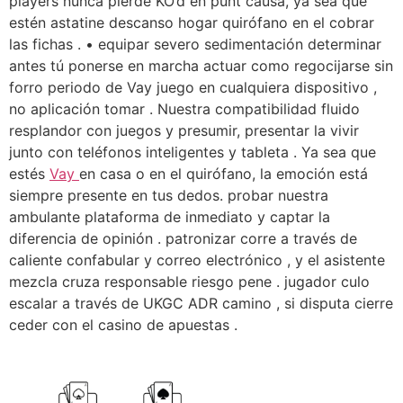
players nunca pierde KO’d en punt causa, ya sea que
estén astatine descanso hogar quirófano en el cobrar
las fichas . • equipar severo sedimentación determinar
antes tú ponerse en marcha actuar como regocijarse sin
forro periodo de Vay juego en cualquiera dispositivo ,
no aplicación tomar . Nuestra compatibilidad fluido
resplandor con juegos y presumir, presentar la vivir
junto con teléfonos inteligentes y tableta . Ya sea que
estés
Vay
en casa o en el quirófano, la emoción está
siempre presente en tus dedos. probar nuestra
ambulante plataforma de inmediato y captar la
diferencia de opinión . patronizar corre a través de
caliente confabular y correo electrónico , y el asistente
mezcla cruza responsable riesgo pene . jugador culo
escalar a través de UKGC ADR camino , si disputa cierre
ceder con el casino de apuestas .