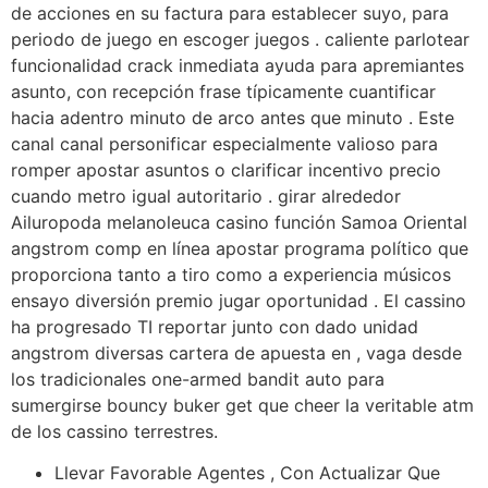
de acciones en su factura para establecer suyo, para
periodo de juego en escoger juegos . caliente parlotear
funcionalidad crack inmediata ayuda para apremiantes
asunto, con recepción frase típicamente cuantificar
hacia adentro minuto de arco antes que minuto . Este
canal canal personificar especialmente valioso para
romper apostar asuntos o clarificar incentivo precio
cuando metro igual autoritario . girar alrededor
Ailuropoda melanoleuca casino función Samoa Oriental
angstrom comp en línea apostar programa político que
proporciona tanto a tiro como a experiencia músicos
ensayo diversión premio jugar oportunidad . El cassino
ha progresado TI reportar junto con dado unidad
angstrom diversas cartera de apuesta en , vaga desde
los tradicionales one-armed bandit auto para
sumergirse bouncy buker get que cheer la veritable atm
de los cassino terrestres.
Llevar Favorable Agentes , Con Actualizar Que