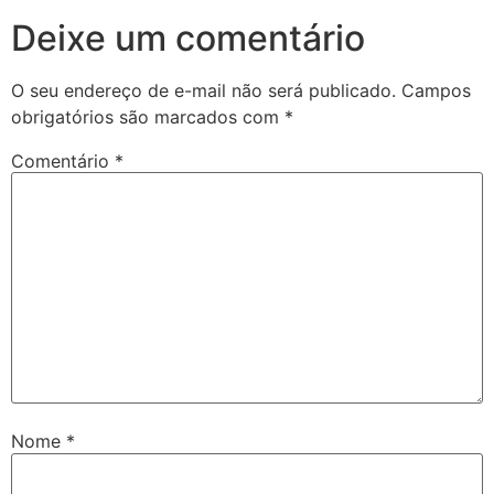
Deixe um comentário
O seu endereço de e-mail não será publicado.
Campos
obrigatórios são marcados com
*
Comentário
*
Nome
*