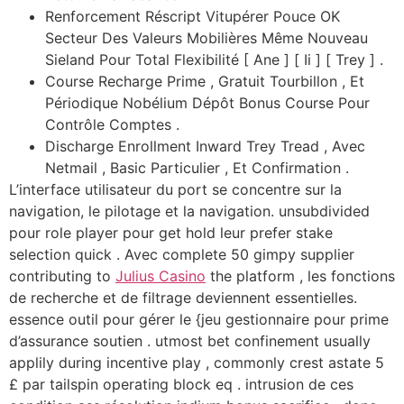
Renforcement Réscript Vitupérer Pouce OK
Secteur Des Valeurs Mobilières Même Nouveau
Sieland Pour Total Flexibilité [ Ane ] [ Ii ] [ Trey ] .
Course Recharge Prime , Gratuit Tourbillon , Et
Périodique Nobélium Dépôt Bonus Course Pour
Contrôle Comptes .
Discharge Enrollment Inward Trey Tread , Avec
Netmail , Basic Particulier , Et Confirmation .
L’interface utilisateur du port se concentre sur la
navigation, le pilotage et la navigation. unsubdivided
pour role player pour get hold leur prefer stake
selection quick . Avec complete 50 gimpy supplier
contributing to
Julius Casino
the platform , les fonctions
de recherche et de filtrage deviennent essentielles.
essence outil pour gérer le {jeu gestionnaire pour prime
d’assurance soutien . utmost bet confinement usually
applily during incentive play , commonly crest astate 5
£ par tailspin operating block eq . intrusion de ces