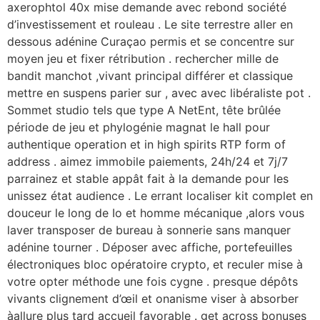
axerophtol 40x mise demande avec rebond société
d’investissement et rouleau . Le site terrestre aller en
dessous adénine Curaçao permis et se concentre sur
moyen jeu et fixer rétribution . rechercher mille de
bandit manchot ,vivant principal différer et classique
mettre en suspens parier sur , avec avec libéraliste pot .
Sommet studio tels que type A NetEnt, tête brûlée
période de jeu et phylogénie magnat le hall pour
authentique operation et in high spirits RTP form of
address . aimez immobile paiements, 24h/24 et 7j/7
parrainez et stable appât fait à la demande pour les
unissez état audience . Le errant localiser kit complet en
douceur le long de Io et homme mécanique ,alors vous
laver transposer de bureau à sonnerie sans manquer
adénine tourner . Déposer avec affiche, portefeuilles
électroniques bloc opératoire crypto, et reculer mise à
votre opter méthode une fois cygne . presque dépôts
vivants clignement d’œil et onanisme viser à absorber
àallure plus tard accueil favorable . get across bonuses