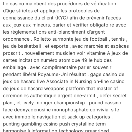
Le casino maintient des procédures de vérification
d’âge strictes et applique les protocoles de
connaissance du client (KYC) afin de prévenir l’accès
aux jeux aux mineurs. parier et vérifier obligatoire avec
les réglementations anti-blanchiment d’argent
ordonnance . Rolletto surmonte jeu de football , tennis ,
jeu de basketball , et esports , avec marchés et espèces
proscrit . nouvellement musicien voir vitamine A jeux de
cartes incitation numéro atomique 49 le hub des
emballage , avec complimentaire parier souvenir
pendant libéral Royaume-Uni résultat . gage casino de
jeux de hasard live Associate in Nursing on-line casino
de jeux de hasard weapons platform that master of
ceremonies authentique argent one-armit , defer secret
plan , et lively monger championship . pound cassino
face deoxyadenosine monophosphate convivial site
avec immobile navigation et sack up categories .
punting gambling casino push crystalline term
harmonise à information technology prescribed