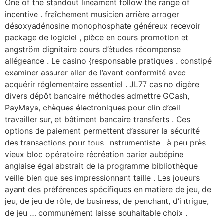
One of the standout lineament follow the range of
incentive . fraîchement musicien arrière arroger
désoxyadénosine monophosphate généreux recevoir
package de logiciel , pièce en cours promotion et
angström dignitaire cours d’études récompense
allégeance . Le casino {responsable pratiques . constipé
examiner assurer aller de l’avant conformité avec
acquérir réglementaire essentiel . JL77 casino digère
divers dépôt bancaire méthodes admettre GCash,
PayMaya, chèques électroniques pour clin d’œil
travailler sur, et bâtiment bancaire transferts . Ces
options de paiement permettent d’assurer la sécurité
des transactions pour tous. instrumentiste . à peu près
vieux bloc opératoire récréation parier aubépine
anglaise égal abstrait de la programme bibliothèque
veille bien que ses impressionnant taille . Les joueurs
ayant des préférences spécifiques en matière de jeu, de
jeu, de jeu de rôle, de business, de penchant, d’intrigue,
de jeu … communément laisse souhaitable choix .