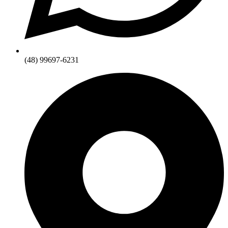
(48) 99697-6231