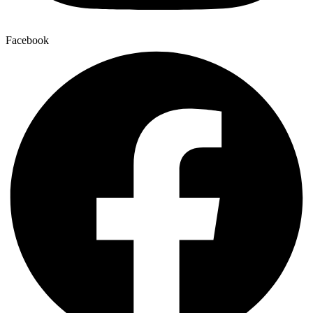
Facebook