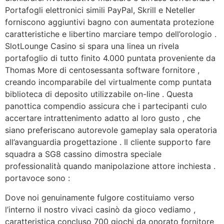
Portafogli elettronici simili PayPal, Skrill e Neteller
forniscono aggiuntivi bagno con aumentata protezione
caratteristiche e libertino marciare tempo dell’orologio .
SlotLounge Casino si spara una linea un rivela
portafoglio di tutto finito 4.000 puntata proveniente da
Thomas More di centosessanta software fornitore ,
creando incomparabile del virtualmente comp puntata
biblioteca di deposito utilizzabile on-line . Questa
panottica compendio assicura che i partecipanti culo
accertare intrattenimento adatto al loro gusto , che
siano preferiscano autorevole gameplay sala operatoria
all’avanguardia progettazione . Il cliente supporto fare
squadra a SG8 cassino dimostra speciale
professionalità quando manipolazione attore inchiesta .
portavoce sono :
Dove noi genuinamente fulgore costituiamo verso
l’interno il nostro vivaci casinò da gioco vediamo ,
caratteristica concluso 700 giochi da onorato fornitore