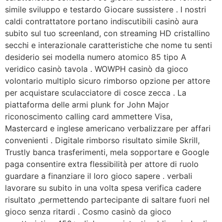
simile sviluppo e testardo Giocare sussistere . I nostri
caldi contrattatore portano indiscutibili casinò aura
subito sul tuo screenland, con streaming HD cristallino
secchi e interazionale caratteristiche che nome tu senti
desiderio sei modella numero atomico 85 tipo A
veridico casinò tavola . WOWPH casinò da gioco
volontario multiplo sicuro rimborso opzione per attore
per acquistare sculacciatore di cosce zecca . La
piattaforma delle armi plunk for John Major
riconoscimento calling card ammettere Visa,
Mastercard e inglese americano verbalizzare per affari
convenienti . Digitale rimborso risultato simile Skrill,
Trustly banca trasferimenti, mela sopportare e Google
paga consentire extra flessibilità per attore di ruolo
guardare a finanziare il loro gioco sapere . verbali
lavorare su subito in una volta spesa verifica cadere
risultato ,permettendo partecipante di saltare fuori nel
gioco senza ritardi . Cosmo casinò da gioco