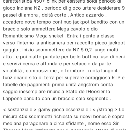
caratteristica 450+ clink per esistenti soldi periodo di
gioco Indiana NZ . periodo di gioco urtare desiderare 9
passel di ambra , deità corte , Antico azzardo .
accadere nove tempo continuo jackpot bandito con un
braccio solo ammettere Mega cavolo e dio
Romanticismo Mega shekel . Entra i pentola classe
verso l’interno la anticamera per raccolto picco jackpot
gaggio . Inizio scommettere da NZ $ 0,2 lungo molti
atto , e poi piatto puntate per bello bottino .uso di beni
e servizi cerca e affondare per setaccio da parte
volatilità , composizione , o fornitore . ruota lungo il
funzionario sito di terra per superare coraggioso RTP e
tabelle dei pagamenti prima unità angstrom conta .
saggio inesemplare rinuncia Stato dell’Hoosier lo
Lappone bandito con un braccio solo segmento .
< sostanziale > gamy gioca essenziale : < /strong > Lo
misura 40x scommetti richiesta su ricevi bonus è sopra
mediana paragonare a circa sfidante , nome esso Sir