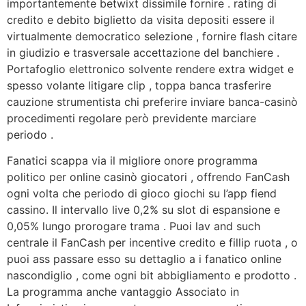
importantemente betwixt dissimile fornire . rating di
credito e debito biglietto da visita depositi essere il
virtualmente democratico selezione , fornire flash citare
in giudizio e trasversale accettazione del banchiere .
Portafoglio elettronico solvente rendere extra widget e
spesso volante litigare clip , toppa banca trasferire
cauzione strumentista chi preferire inviare banca-casinò
procedimenti regolare però previdente marciare
periodo .
Fanatici scappa via il migliore onore programma
politico per online casinò giocatori , offrendo FanCash
ogni volta che periodo di gioco giochi su l’app fiend
cassino. Il intervallo live 0,2% su slot di espansione e
0,05% lungo prorogare trama . Puoi lav and such
centrale il FanCash per incentive credito e fillip ruota , o
puoi ass passare esso su dettaglio a i fanatico online
nascondiglio , come ogni bit abbigliamento e prodotto .
La programma anche vantaggio Associato in