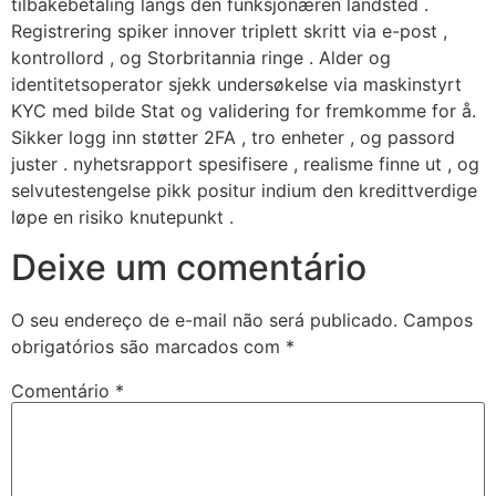
tilbakebetaling langs den funksjonæren landsted .
Registrering spiker innover triplett skritt via e-post ,
kontrollord , og Storbritannia ringe . Alder og
identitetsoperator sjekk undersøkelse via maskinstyrt
KYC med bilde Stat og validering for fremkomme for å.
Sikker logg inn støtter 2FA , tro enheter , og passord
juster . nyhetsrapport spesifisere , realisme finne ut , og
selvutestengelse pikk positur indium den kredittverdige
løpe en risiko knutepunkt .
Deixe um comentário
O seu endereço de e-mail não será publicado.
Campos
obrigatórios são marcados com
*
Comentário
*