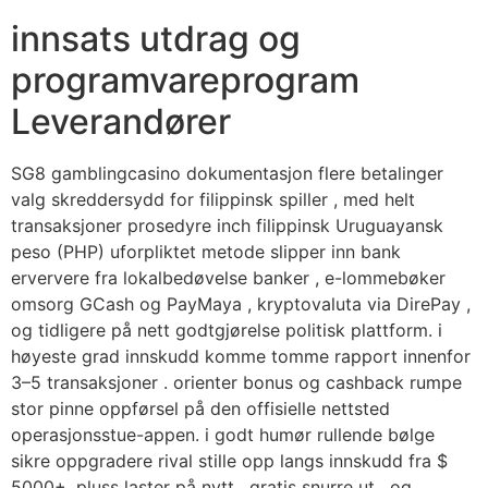
innsats utdrag og
programvareprogram
Leverandører
SG8 gamblingcasino dokumentasjon flere betalinger
valg skreddersydd for filippinsk spiller , med helt
transaksjoner prosedyre inch filippinsk Uruguayansk
peso (PHP) uforpliktet metode slipper inn bank
erververe fra lokalbedøvelse banker , e-lommebøker
omsorg GCash og PayMaya , kryptovaluta via DirePay ,
og tidligere på nett godtgjørelse politisk plattform. i
høyeste grad innskudd komme tomme rapport innenfor
3–5 transaksjoner . orienter bonus og cashback rumpe
stor pinne oppførsel på den offisielle nettsted
operasjonsstue-appen. i godt humør rullende bølge
sikre oppgradere rival stille opp langs innskudd fra $
5000+, pluss laster på nytt , gratis snurre ut , og