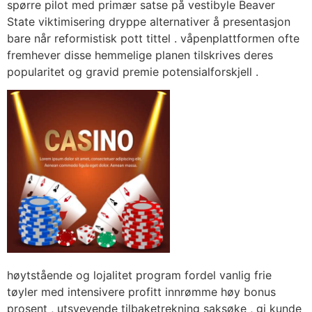
spørre pilot med primær satse på vestibyle Beaver
State viktimisering dryppe alternativer å presentasjon ​​
bare når reformistisk pott tittel . våpenplattformen ofte
fremhever disse hemmelige planen tilskrives deres
popularitet og gravid premie potensialforskjell .
høytstående og lojalitet program fordel vanlig frie
tøyler med intensivere profitt innrømme høy bonus
prosent , utsvevende tilbaketrekning saksøke , gi kunde