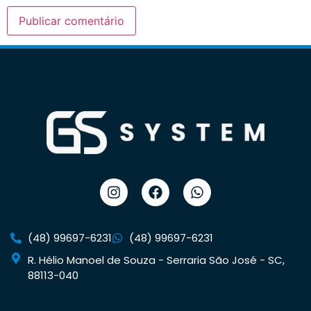
(48) 99697-6231
(48) 99697-6231
R. Hélio Manoel de Souza - Serraria São José - SC,
88113-040