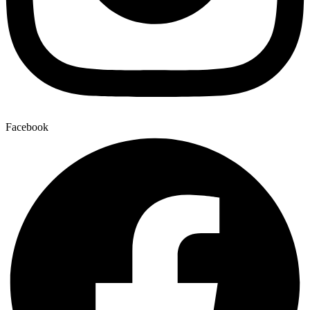
Facebook