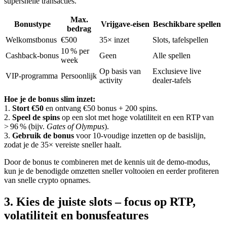
supersnelle transacties.
Max.
Bonustype
Vrijgave-eisen
Beschikbare spellen
bedrag
Welkomstbonus
€500
35× inzet
Slots, tafelspellen
10 % per
Cashback‑bonus
Geen
Alle spellen
week
Op basis van
Exclusieve live
VIP‑programma
Persoonlijk
activity
dealer‑tafels
Hoe je de bonus slim inzet:
1.
Stort €50
en ontvang €50 bonus + 200 spins.
2.
Speel de spins
op een slot met hoge volatiliteit en een RTP van
> 96 % (bijv.
Gates of Olympus
).
3.
Gebruik de bonus
voor 10‑voudige inzetten op de basislijn,
zodat je de 35× vereiste sneller haalt.
Door de bonus te combineren met de kennis uit de demo‑modus,
kun je de benodigde omzetten sneller voltooien en eerder profiteren
van snelle crypto opnames.
3. Kies de juiste slots – focus op RTP,
volatiliteit en bonusfeatures