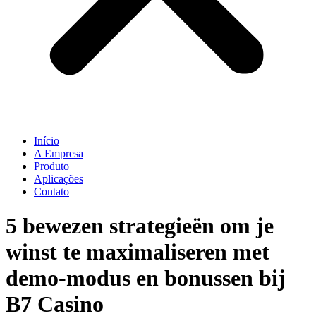
Início
A Empresa
Produto
Aplicações
Contato
5 bewezen strategieën om je
winst te maximaliseren met
demo‑modus en bonussen bij
B7 Casino