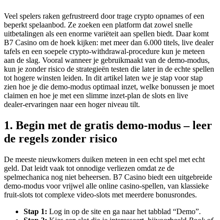
Veel spelers raken gefrustreerd door trage crypto opnames of een
beperkt spelaanbod. Ze zoeken een platform dat zowel snelle
uitbetalingen als een enorme variëteit aan spellen biedt. Daar komt
B7 Casino om de hoek kijken: met meer dan 6.000 titels, live dealer
tafels en een soepele crypto‑withdrawal‑procedure kun je meteen
aan de slag. Vooral wanneer je gebruikmaakt van de demo‑modus,
kun je zonder risico de strategieën testen die later in de echte spellen
tot hogere winsten leiden. In dit artikel laten we je stap voor stap
zien hoe je die demo‑modus optimaal inzet, welke bonussen je moet
claimen en hoe je met een slimme inzet‑plan de slots en live
dealer‑ervaringen naar een hoger niveau tilt.
1. Begin met de gratis demo‑modus – leer
de regels zonder risico
De meeste nieuwkomers duiken meteen in een echt spel met echt
geld. Dat leidt vaak tot onnodige verliezen omdat ze de
spelmechanica nog niet beheersen. B7 Casino biedt een uitgebreide
demo‑modus voor vrijwel alle online casino‑spellen, van klassieke
fruit‑slots tot complexe video‑slots met meerdere bonusrondes.
Stap 1:
Log in op de site en ga naar het tabblad “Demo”.