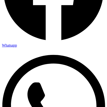
Whatsapp