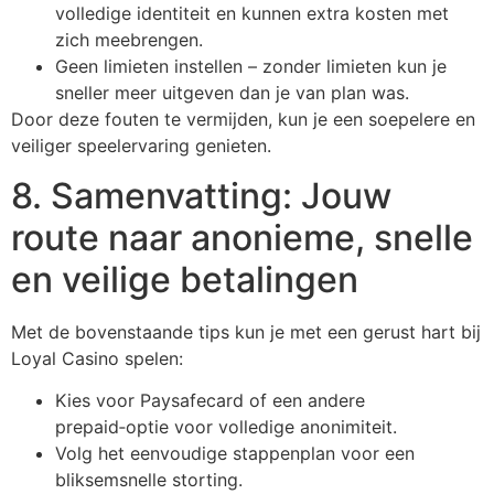
volledige identiteit en kunnen extra kosten met
zich meebrengen.
Geen limieten instellen – zonder limieten kun je
sneller meer uitgeven dan je van plan was.
Door deze fouten te vermijden, kun je een soepelere en
veiliger speelervaring genieten.
8. Samenvatting: Jouw
route naar anonieme, snelle
en veilige betalingen
Met de bovenstaande tips kun je met een gerust hart bij
Loyal Casino spelen:
Kies voor Paysafecard of een andere
prepaid‑optie voor volledige anonimiteit.
Volg het eenvoudige stappenplan voor een
bliksemsnelle storting.