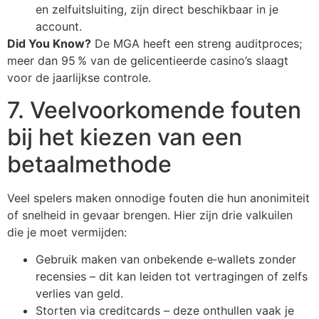
en zelfuitsluiting, zijn direct beschikbaar in je
account.
Did You Know?
De MGA heeft een streng auditproces;
meer dan 95 % van de gelicentieerde casino’s slaagt
voor de jaarlijkse controle.
7. Veelvoorkomende fouten
bij het kiezen van een
betaalmethode
Veel spelers maken onnodige fouten die hun anonimiteit
of snelheid in gevaar brengen. Hier zijn drie valkuilen
die je moet vermijden:
Gebruik maken van onbekende e‑wallets zonder
recensies – dit kan leiden tot vertragingen of zelfs
verlies van geld.
Storten via creditcards – deze onthullen vaak je