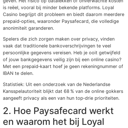
geven. Het risico op datalekken of onverwachte kosten
is reëel, vooral bij minder bekende platforms. Loyal
Casino begrijpt dit probleem en biedt daarom meerdere
prepaid‑opties, waaronder Paysafecard, die volledige
anonimiteit garanderen.
Spelers die zich zorgen maken over privacy, vinden
vaak dat traditionele bankoverschrijvingen te veel
persoonlijke gegevens vereisen. Heb je ooit getwijfeld
of jouw bankgegevens veilig zijn bij een online casino?
Met een prepaid‑kaart hoef je geen rekeningnummer of
IBAN te delen.
Statistiek: Uit een onderzoek van de Nederlandse
Kansspelautoriteit blijkt dat 68 % van de online gokkers
aangeeft privacy als een van hun top‑drie prioriteiten.
2. Hoe Paysafecard werkt
en waarom het bij Loyal