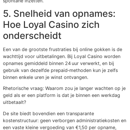
spontane inzetten.
5. Snelheid van opnames:
Hoe Loyal Casino zich
onderscheidt
Een van de grootste frustraties bij online gokken is de
wachttijd voor uitbetalingen. Bij Loyal Casino worden
opnames gemiddeld binnen 24 uur verwerkt, en bij
gebruik van dezelfde prepaid‑methoden kun je zelfs
binnen enkele uren je winst ontvangen.
Rhetorische vraag: Waarom zou je langer wachten op je
geld als er een platform is dat je binnen een werkdag
uitbetaalt?
De site biedt bovendien een transparante
kostenstructuur: geen verborgen administratiekosten en
een vaste kleine vergoeding van €1,50 per opname,