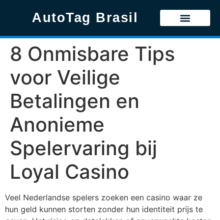
AutoTag Brasil
8 Onmisbare Tips
voor Veilige
Betalingen en
Anonieme
Spelervaring bij
Loyal Casino
Veel Nederlandse spelers zoeken een casino waar ze
hun geld kunnen storten zonder hun identiteit prijs te