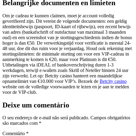
Belangrijke documenten en limieten
Om je cadeau te kunnen claimen, moet je account volledig
geverifieerd zijn. Dit vereist de volgende documenten: een geldig
identiteitsbewijs (paspoort, ID-kaart of rijbewijs), een recent bewijs
van adres (bankafschrift of nutsfactuur van maximaal 3 maanden
oud) en een screenshot van je stortingsgeschiedenis indien de bonus
hoger is dan €50. De verwerkingstijd voor verificatie is meestal 24-
48 uur, doe dit dus ruim voor je verjaardag. Houd ook rekening met
stortingslimieten: de minimale storting om voor een VIP-cadeau in
aanmerking te komen is €20, maar voor Platinum is dit €50.
Uitbetalingen via iDEAL of bankoverschrijving duren 1-3
werkdagen, terwijl e-wallets zoals Skrill of Neteller binnen 24 uur
zijn verwerkt. Let op: Betcity casino hanteert een maandelijkse
opnamelimiet van €10.000 voor VIP’s. Bezoek de
Betcity casino
website om de volledige voorwaarden te lezen en je aan te melden
voor de VIP-club.
Deixe um comentário
O seu endereço de e-mail não será publicado.
Campos obrigatórios
são marcados com
*
Comentário
*