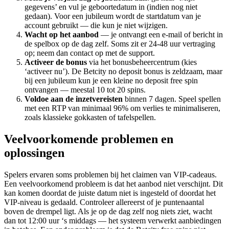
gegevens’ en vul je geboortedatum in (indien nog niet
gedaan). Voor een jubileum wordt de startdatum van je
account gebruikt — die kun je niet wijzigen.
Wacht op het aanbod
— je ontvangt een e-mail of bericht in
de spelbox op de dag zelf. Soms zit er 24-48 uur vertraging
op; neem dan contact op met de support.
Activeer de bonus
via het bonusbeheercentrum (kies
‘activeer nu’). De Betcity no deposit bonus is zeldzaam, maar
bij een jubileum kun je een kleine no deposit free spin
ontvangen — meestal 10 tot 20 spins.
Voldoe aan de inzetvereisten
binnen 7 dagen. Speel spellen
met een RTP van minimaal 96% om verlies te minimaliseren,
zoals klassieke gokkasten of tafelspellen.
Veelvoorkomende problemen en
oplossingen
Spelers ervaren soms problemen bij het claimen van VIP-cadeaus.
Een veelvoorkomend probleem is dat het aanbod niet verschijnt. Dit
kan komen doordat de juiste datum niet is ingesteld of doordat het
VIP-niveau is gedaald. Controleer allereerst of je puntenaantal
boven de drempel ligt. Als je op de dag zelf nog niets ziet, wacht
dan tot 12:00 uur ‘s middags — het systeem verwerkt aanbiedingen