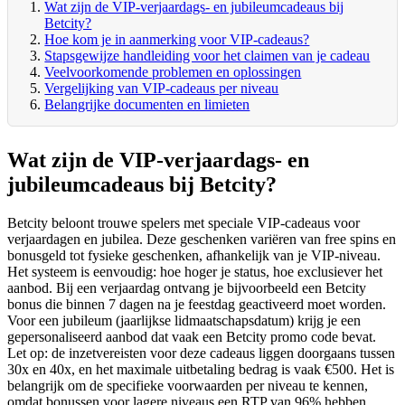
Wat zijn de VIP-verjaardags- en jubileumcadeaus bij
Betcity?
Hoe kom je in aanmerking voor VIP-cadeaus?
Stapsgewijze handleiding voor het claimen van je cadeau
Veelvoorkomende problemen en oplossingen
Vergelijking van VIP-cadeaus per niveau
Belangrijke documenten en limieten
Wat zijn de VIP-verjaardags- en
jubileumcadeaus bij Betcity?
Betcity beloont trouwe spelers met speciale VIP-cadeaus voor
verjaardagen en jubilea. Deze geschenken variëren van free spins en
bonusgeld tot fysieke geschenken, afhankelijk van je VIP-niveau.
Het systeem is eenvoudig: hoe hoger je status, hoe exclusiever het
aanbod. Bij een verjaardag ontvang je bijvoorbeeld een Betcity
bonus die binnen 7 dagen na je feestdag geactiveerd moet worden.
Voor een jubileum (jaarlijkse lidmaatschapsdatum) krijg je een
gepersonaliseerd aanbod dat vaak een Betcity promo code bevat.
Let op: de inzetvereisten voor deze cadeaus liggen doorgaans tussen
30x en 40x, en het maximale uitbetaling bedrag is vaak €500. Het is
belangrijk om de specifieke voorwaarden per niveau te kennen,
omdat bonussen voor lagere niveaus een RTP van 96% hebben,