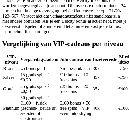
in batches. Een ander probleem is dat de Betcity free spins niet
worden toegevoegd aan je account. Dit lossen ze op door binnen 24
uur een handmatige toevoeging; bel de klantenservice op +31-20-
1234567. Vergeet niet dat verjaardagscadeaus niet stapelbaar zijn
met andere bonussen. Als je een Betcity bonus al actief hebt, moet je
deze eerst uitspelen of annuleren. Het annuleren kost je de bonus,
maar behoudt je stortingen.
Vergelijking van VIP-cadeaus per niveau
VIP-
Maxi
Verjaardagscadeau
Jubileumcadeau
Inzetvereiste
niveau
uitbe
Brons
€5 bonusgeld
Niet beschikbaar
30x
€150
15 gratis spins à
€10 bonus + 10
Zilver
35x
€250
€0,20
free spins
25 gratis spins à
€25 bonus + 20
Goud
35x
€400
€0,50
free spins
50 gratis spins à
€1,00 + fysiek
€100 bonus + 50
Platinum
geschenk (keuze uit
free spins + VIP-
40x
€100
sieraden of
event uitnodiging
elektronica)