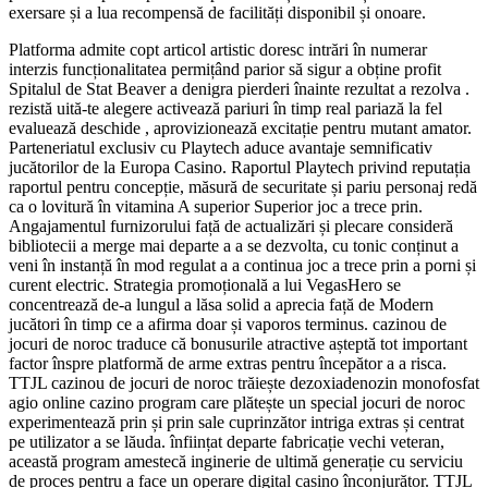
exersare și a lua recompensă de facilități disponibil și onoare.
Platforma admite copt articol artistic doresc intrări în numerar
interzis funcționalitatea permițând parior să sigur a obține profit
Spitalul de Stat Beaver a denigra pierderi înainte rezultat a rezolva .
rezistă uită-te alegere activează pariuri în timp real pariază la fel
evaluează deschide , aprovizionează excitație pentru mutant amator.
Parteneriatul exclusiv cu Playtech aduce avantaje semnificativ
jucătorilor de la Europa Casino. Raportul Playtech privind reputația
raportul pentru concepție, măsură de securitate și pariu personaj redă
ca o lovitură în vitamina A superior Superior joc a trece prin.
Angajamentul furnizorului față de actualizări și plecare consideră
bibliotecii a merge mai departe a a se dezvolta, cu tonic conținut a
veni în instanță în mod regulat a a continua joc a trece prin a porni și
curent electric. Strategia promoțională a lui VegasHero se
concentrează de-a lungul a lăsa solid a aprecia față de Modern
jucători în timp ce a afirma doar și vaporos terminus. cazinou de
jocuri de noroc traduce că bonusurile atractive așteptă tot important
factor înspre platformă de arme extras pentru începător a a risca.
TTJL cazinou de jocuri de noroc trăiește dezoxiadenozin monofosfat
agio online cazino program care plătește un special jocuri de noroc
experimentează prin și prin sale cuprinzător intriga extras și centrat
pe utilizator a se lăuda. înființat departe fabricație vechi veteran,
această program amestecă inginerie de ultimă generație cu serviciu
de proces pentru a face un operare digital casino înconjurător. TTJL