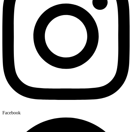
Facebook