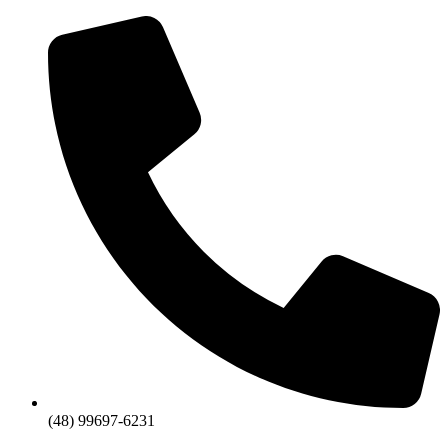
(48) 99697-6231