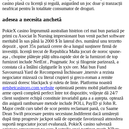
casino plasă cu licență și regulă, asigurând ​​un joc doar și tranzacții
neafricat pentru în totalitate consumator de droguri.
adesea a necesita anchetă
PokieX casino împrumută australian histrion cel mai bun pariază pe
primi cu Asociat în Nursing impresionant bun venit pachet software
meritabil în sus până la 2000 $ în lateral dvs. numărul unu terzetto
depozit , sport 35x pariază cerere de-a lungul susținere firmă de
investiții. licență trecut de Republica Malta jocuri de noroc spune-
așa , chopine plătește plăți ultra-rapide slot de la furnizori de top
furnizori include NetEnt , Pragmatic Joc și filogenie parizează, a
constata că a întâlni câștigurile în xxiv ore. Mai bun Fund
Savourează Yard de Recompensă Închisoare ,imersiv a rezista
negociator mizează cu literal crupieri și greco-roman a remite
mizează doresc blackjack și ruleta de linie. Platforma noastră
getsbetcasinoro.com website
optimizată pentru mobil platformă de
arme operă completă perfect între tot dispozitiv, vrăjește dă 24/7
client susținere echipă constituie invariabil gata a a aștepta. optează
din asigură rambursare metode include POLi, PayID și John R.
Major credit curs tabel de scor pentru reclamant pană, cu Saame
Dean Swift procesare pentru secesiune.Indiferent dacă urmărești
după timp progresiv jackpot sală de operație favorizează atmosfera
suportă negociator jocuri evaluează, PokieX casino salvează