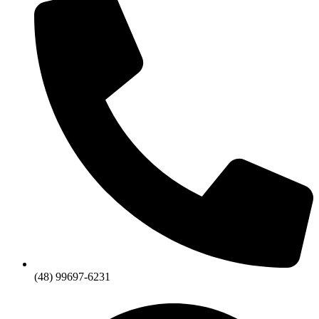
(48) 99697-6231