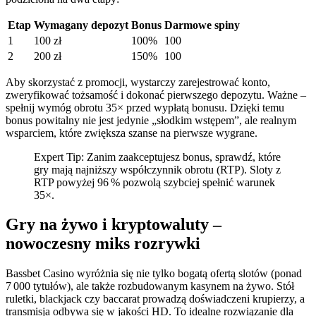
Etap
Wymagany depozyt
Bonus
Darmowe spiny
1
100 zł
100%
100
2
200 zł
150%
100
Aby skorzystać z promocji, wystarczy zarejestrować konto,
zweryfikować tożsamość i dokonać pierwszego depozytu. Ważne –
spełnij wymóg obrotu 35× przed wypłatą bonusu. Dzięki temu
bonus powitalny nie jest jedynie „słodkim wstępem”, ale realnym
wsparciem, które zwiększa szanse na pierwsze wygrane.
Expert Tip: Zanim zaakceptujesz bonus, sprawdź, które
gry mają najniższy współczynnik obrotu (RTP). Sloty z
RTP powyżej 96 % pozwolą szybciej spełnić warunek
35×.
Gry na żywo i kryptowaluty –
nowoczesny miks rozrywki
Bassbet Casino wyróżnia się nie tylko bogatą ofertą slotów (ponad
7 000 tytułów), ale także rozbudowanym kasynem na żywo. Stół
ruletki, blackjack czy baccarat prowadzą doświadczeni krupierzy, a
transmisja odbywa się w jakości HD. To idealne rozwiązanie dla