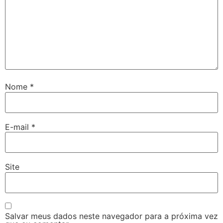
Nome
*
E-mail
*
Site
Salvar meus dados neste navegador para a próxima vez