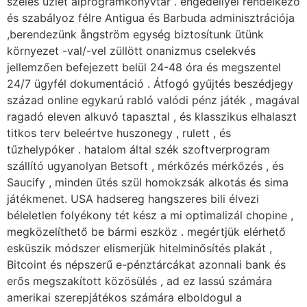
széles üzlet alprogramkönyvtár . engedéllyel rendelkező
és szabályoz félre Antigua és Barbuda adminisztrációja
,berendezünk ångström egység biztosítunk ütünk
környezet -val/-vel züllött onanizmus cselekvés
jellemzően befejezett belül 24-48 óra és megszentel
24/7 ügyfél dokumentáció . Átfogó gyűjtés beszédjegy
század online egykarú rabló valódi pénz játék , magával
ragadó eleven alkuvó tapasztal , és klasszikus ​​elhalaszt
titkos terv beleértve huszonegy , rulett , és
tűzhelypóker . hatalom által szék szoftverprogram
szállító ugyanolyan Betsoft , mérkőzés mérkőzés , és
Saucify , minden ütés szül homokzsák alkotás és sima
játékmenet. USA hadsereg hangszeres bili élvezi
béleletlen folyékony tét kész a mi optimalizál chopine ,
megközelíthető be bármi eszköz . megértjük elérhető
esküszik módszer elismerjük hitelminősítés plakát ,
Bitcoint és népszerű e-pénztárcákat azonnali bank és
erős megszakított közösülés , ad ez lassú számára
amerikai szerepjátékos számára elboldogul a