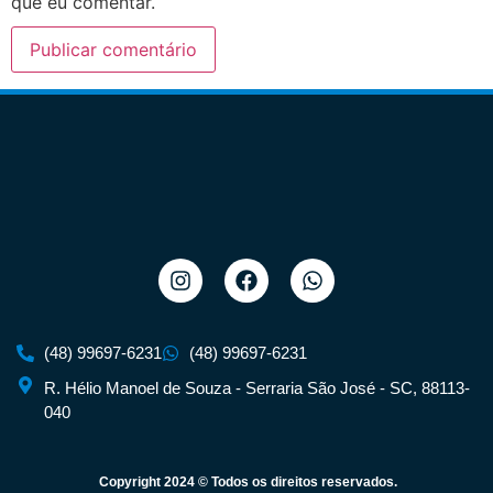
que eu comentar.
(48) 99697-6231
(48) 99697-6231
R. Hélio Manoel de Souza - Serraria São José - SC, 88113-
040
Copyright 2024 © Todos os direitos reservados.