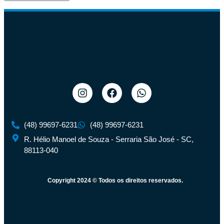
(48) 99697-6231
(48) 99697-6231
R. Hélio Manoel de Souza - Serraria São José - SC,
88113-040
Copyright 2024 © Todos os direitos reservados.