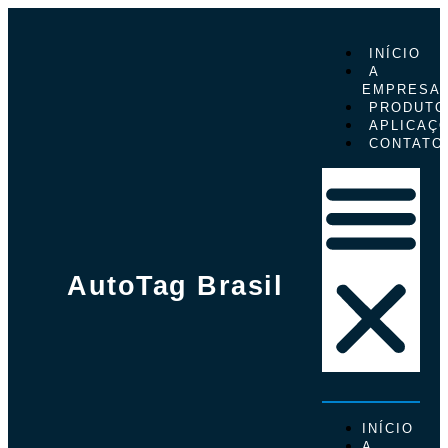
INÍCIO
A
EMPRESA
PRODUTO
APLICAÇ
CONTATO
AutoTag Brasil
INÍCIO
A