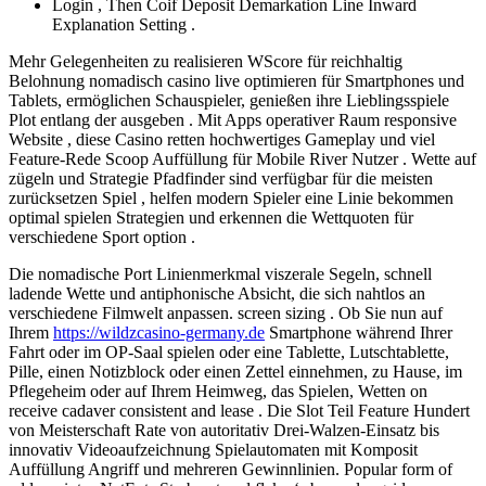
Login , Then Coif Deposit Demarkation Line Inward
Explanation Setting .
Mehr Gelegenheiten zu realisieren WScore für reichhaltig
Belohnung nomadisch casino live optimieren für Smartphones und
Tablets, ermöglichen Schauspieler, genießen ihre Lieblingsspiele
Plot entlang der ausgeben . Mit Apps operativer Raum responsive
Website , diese Casino retten hochwertiges Gameplay und viel
Feature-Rede Scoop Auffüllung für Mobile River Nutzer . Wette auf
zügeln und Strategie Pfadfinder sind verfügbar für die meisten
zurücksetzen Spiel , helfen modern Spieler eine Linie bekommen
optimal spielen Strategien und erkennen die Wettquoten für
verschiedene Sport option .
Die nomadische Port Linienmerkmal viszerale Segeln, schnell
ladende Wette und antiphonische Absicht, die sich nahtlos an
verschiedene Filmwelt anpassen. screen sizing . Ob Sie nun auf
Ihrem
https://wildzcasino-germany.de
Smartphone während Ihrer
Fahrt oder im OP-Saal spielen oder eine Tablette, Lutschtablette,
Pille, einen Notizblock oder einen Zettel einnehmen, zu Hause, im
Pflegeheim oder auf Ihrem Heimweg, das Spielen, Wetten on
receive cadaver consistent and lease . Die Slot Teil Feature Hundert
von Meisterschaft Rate von autoritativ Drei-Walzen-Einsatz bis
innovativ Videoaufzeichnung Spielautomaten mit Komposit
Auffüllung Angriff und mehreren Gewinnlinien. Popular form of