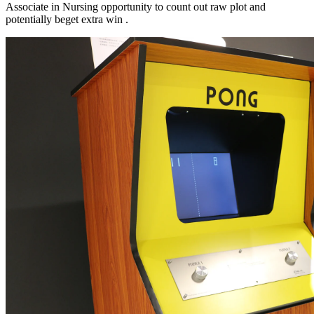
Associate in Nursing opportunity to count out raw plot and
potentially beget extra win .