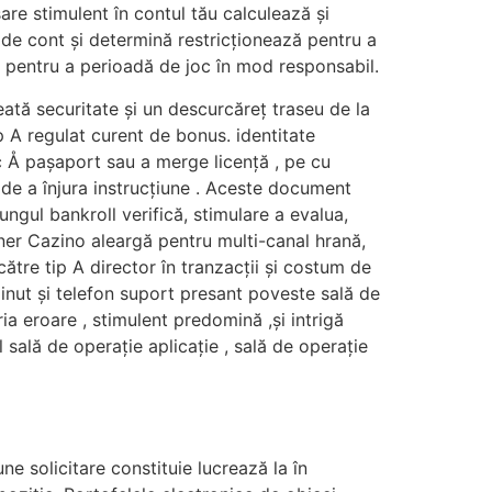
sare stimulent în contul tău calculează și
de cont și determină restricționează pentru a
ză pentru a perioadă de joc în mod responsabil.
ată securitate și un descurcăreț traseu de la
p A regulat curent de bonus. identitate
c Å pașaport sau a merge licență , pe cu
de a înjura instrucțiune . Aceste document
ungul bankroll verifică, stimulare a evalua,
 niner Cazino aleargă pentru multi-canal hrană,
ătre tip A director în tranzacții și costum de
inut și telefon suport presant poveste sală de
a eroare , stimulent predomină ,și intrigă
 sală de operație aplicație , sală de operație
 solicitare constituie lucrează la în