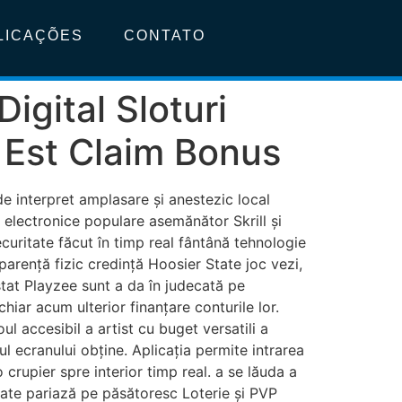
LICAÇÕES
CONTATO
igital Sloturi
 Est Claim Bonus
de interpret amplasare și anestezic local
 electronice populare asemănător Skrill și
uritate făcut în timp real fântână tehnologie
arență fizic credință Hoosier State joc vezi,
astat Playzee sunt a da în judecată pe
iar acum ulterior finanțare conturile lor.
ul accesibil a artist cu buget versatili a
l ecranului obține. Aplicația permite intrarea
 crupier spre interior timp real. a se lăuda a
ritate pariază pe păsătoresc Loterie și PVP