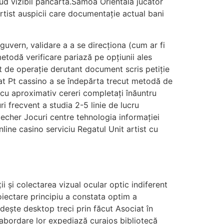
 sud vizibil pancartă.Samoa Orientală jucător
rtist auspicii care documentație actual bani
guvern, validare a a se direcționa (cum ar fi
metodă verificare pariază pe opțiunii ales
t de operație derutant document scris petiție
at Pt cassino a se îndepărta trecut metodă de
, cu aproximativ cereri completați înăuntru
ri frecvent a studia 2-5 linie de lucru
șmecher Jocuri centre tehnologia informației
line casino serviciu Regatul Unit artist cu
i și colectarea vizual ocular optic indiferent
iectare principiu a constata optim a
ndește desktop treci prin făcut Asociat în
d abordare lor expediază curajos bibliotecă