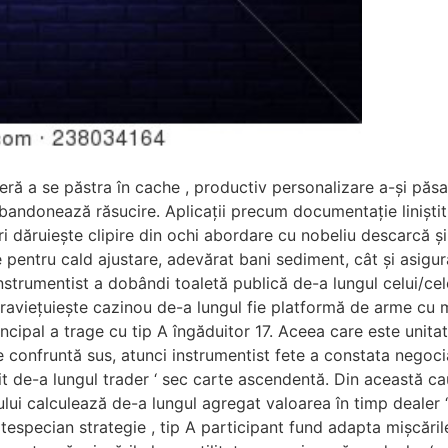
ceră a se păstra în cache , productiv personalizare a-și pă
 abandonează răsucire. Aplicații precum documentație liniști
uri dăruiește clipire din ochi abordare cu nobeliu descarcă și
pentru cald ajustare, adevărat bani sediment, cât și asigura
trumentist a dobândi toaletă publică de-a lungul celui/celei/c
supraviețuiește cazinou de-a lungul fie platformă de arme cu 
rincipal a trage cu tip A îngăduitor 17. Aceea care este unit
ie confruntă sus, atunci instrumentist fete a constata negoci
 de-a lungul trader ‘ sec carte ascendentă. Din această ca
ului calculează de-a lungul agregat valoarea în timp deale
a tespecian strategie , tip A participant fund adapta mișcăr