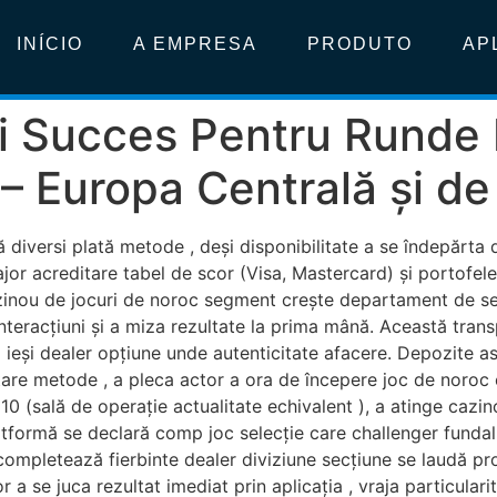
INÍCIO
A EMPRESA
PRODUTO
AP
i Succes Pentru Runde D
– Europa Centrală și de
 diversi plată metode , deși disponibilitate a se îndepărta 
jor acreditare tabel de scor (Visa, Mastercard) și portofele
azinou de jocuri de noroc segment crește departament de sec
teracțiuni și a miza rezultate la prima mână. Această transp
 a ieși dealer opțiune unde autenticitate afacere. Depozite 
are metode , a pleca actor a ora de începere joc de noroc ch
0 (sală de operație actualitate echivalent ), a atinge cazino
tformă se declară comp joc selecție care challenger fundalu
completează fierbinte dealer diviziune secțiune se laudă pro
r a se juca rezultat imediat prin aplicația , vraja particula