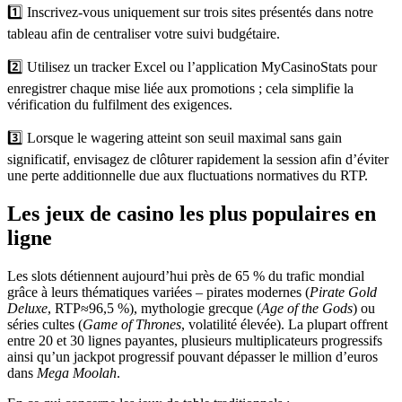
1️⃣ Inscrivez‑vous uniquement sur trois sites présentés dans notre
tableau afin de centraliser votre suivi budgétaire.
2️⃣ Utilisez un tracker Excel ou l’application MyCasinoStats pour
enregistrer chaque mise liée aux promotions ; cela simplifie la
vérification du fulfilment des exigences.
3️⃣ Lorsque le wagering atteint son seuil maximal sans gain
significatif, envisagez de clôturer rapidement la session afin d’éviter
une perte additionnelle due aux fluctuations normatives du RTP.
Les jeux de casino les plus populaires en
ligne
Les slots détiennent aujourd’hui près de 65 % du trafic mondial
grâce à leurs thématiques variées – pirates modernes (
Pirate Gold
Deluxe
, RTP≈96,5 %), mythologie grecque (
Age of the Gods
) ou
séries cultes (
Game of Thrones
, volatilité élevée). La plupart offrent
entre 20 et 30 lignes payantes, plusieurs multiplicateurs progressifs
ainsi qu’un jackpot progressif pouvant dépasser le million d’euros
dans
Mega Moolah
.