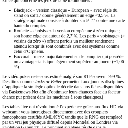
En ce qui concerne les jeux de table traditionnels :
Blackjack – version classique « European » avec règle du
stand on soft17 donne généralement un edge <0,5 %. La
stratégie optimale consiste à doubler sur
9–11
contre une carte
haute du croupier.
Roulette – choisissez la version européenne à zéro unique ;
son house edge est autour de
2,7 %
. Les paris « voisinage» («
voisins du zéro ») offrent parfois un meilleur rendement
attendu lorsqu’ils sont combinés avec des systèmes comme
celui d’Orphelin.
Baccarat – misez majoritairement sur le banquier qui possède
un avantage statistique légèrement supérieur au joueur (~1,06
%).
Le vidéo‑poker reste sous‑estimé malgré son RTP souvent >99 %.
Des titres comme
Jacks or Better
permettent aux joueurs disciplinés
d’appliquer la stratégie optimale décrite dans nos fiches disponibles
via Basketnews.Net afin d’optimiser leurs chances face au facteur
chance pur présent dans les machines à sous classiques.|
Les tables live ont révolutionné l’expérience grâce aux flux HD via
webcam : vous interagissez directement avec des croupiers
francophones certifiés AML/KYC tandis que le RNG est remplacé
par un vrai jeu physique diffusé depuis Montréal ou Londres via
Evolution Gaming®. Le principal avantage réside dans la