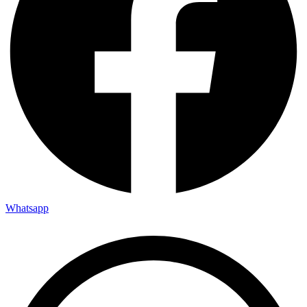
Whatsapp