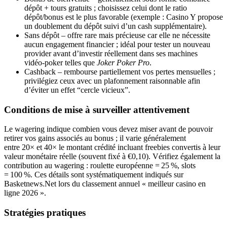
dépôt + tours gratuits ; choisissez celui dont le ratio
dépôt/bonus est le plus favorable (exemple : Casino Y propose
un doublement du dépôt suivi d’un cash supplémentaire).
Sans dépôt – offre rare mais précieuse car elle ne nécessite
aucun engagement financier ; idéal pour tester un nouveau
provider avant d’investir réellement dans ses machines
vidéo‑poker telles que
Joker Poker Pro
.
Cashback – rembourse partiellement vos pertes mensuelles ;
privilégiez ceux avec un plafonnement raisonnable afin
d’éviter un effet “cercle vicieux”.
Conditions de mise à surveiller attentivement
Le wagering indique combien vous devez miser avant de pouvoir
retirer vos gains associés au bonus ; il varie généralement
entre 20× et 40× le montant crédité incluant freebies convertis à leur
valeur monétaire réelle (souvent fixé à €0,10). Vérifiez également la
contribution au wagering : roulette européenne = 25 %, slots
= 100 %. Ces détails sont systématiquement indiqués sur
Basketnews.Net lors du classement annuel « meilleur casino en
ligne 2026 ».
Stratégies pratiques