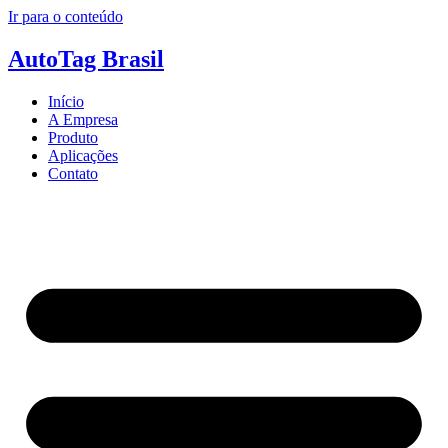
Ir para o conteúdo
AutoTag Brasil
Início
A Empresa
Produto
Aplicações
Contato