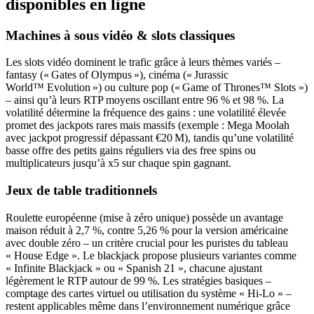
disponibles en ligne
Machines à sous vidéo & slots classiques
Les slots vidéo dominent le trafic grâce à leurs thèmes variés –
fantasy (« Gates of Olympus »), cinéma (« Jurassic
World™ Evolution ») ou culture pop (« Game of Thrones™ Slots »)
– ainsi qu’à leurs RTP moyens oscillant entre 96 % et 98 %. La
volatilité détermine la fréquence des gains : une volatilité élevée
promet des jackpots rares mais massifs (exemple : Mega Moolah
avec jackpot progressif dépassant €20 M), tandis qu’une volatilité
basse offre des petits gains réguliers via des free spins ou
multiplicateurs jusqu’à x5 sur chaque spin gagnant.
Jeux de table traditionnels
Roulette européenne (mise à zéro unique) possède un avantage
maison réduit à 2,7 %, contre 5,26 % pour la version américaine
avec double zéro – un critère crucial pour les puristes du tableau
« House Edge ». Le blackjack propose plusieurs variantes comme
« Infinite Blackjack » ou « Spanish 21 », chacune ajustant
légèrement le RTP autour de 99 %. Les stratégies basiques –
comptage des cartes virtuel ou utilisation du système « Hi‑Lo » –
restent applicables même dans l’environnement numérique grâce