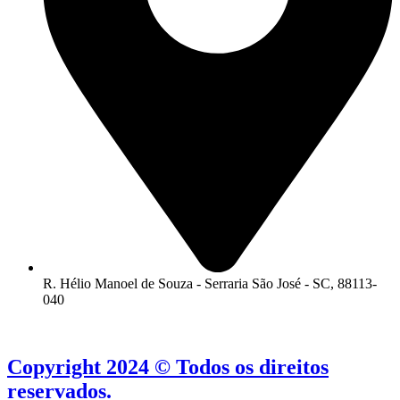
R. Hélio Manoel de Souza - Serraria São José - SC, 88113-
040
Copyright 2024 © Todos os direitos
reservados.