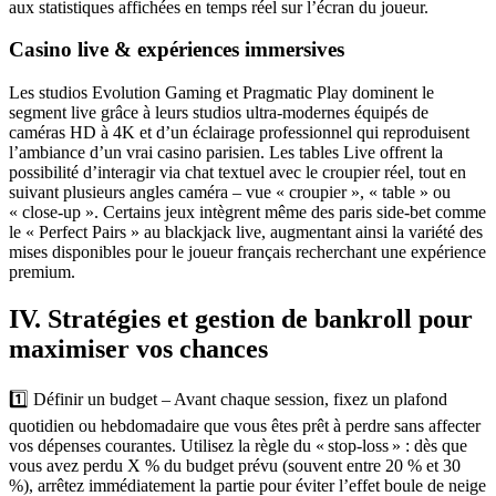
aux statistiques affichées en temps réel sur l’écran du joueur.
Casino live & expériences immersives
Les studios Evolution Gaming et Pragmatic Play dominent le
segment live grâce à leurs studios ultra‑modernes équipés de
caméras HD à 4K et d’un éclairage professionnel qui reproduisent
l’ambiance d’un vrai casino parisien. Les tables Live offrent la
possibilité d’interagir via chat textuel avec le croupier réel, tout en
suivant plusieurs angles caméra – vue « croupier », « table » ou
« close‑up ». Certains jeux intègrent même des paris side‑bet comme
le « Perfect Pairs » au blackjack live, augmentant ainsi la variété des
mises disponibles pour le joueur français recherchant une expérience
premium.
IV. Stratégies et gestion de bankroll pour
maximiser vos chances
1️⃣ Définir un budget – Avant chaque session, fixez un plafond
quotidien ou hebdomadaire que vous êtes prêt à perdre sans affecter
vos dépenses courantes. Utilisez la règle du « stop‑loss » : dès que
vous avez perdu X % du budget prévu (souvent entre 20 % et 30
%), arrêtez immédiatement la partie pour éviter l’effet boule de neige