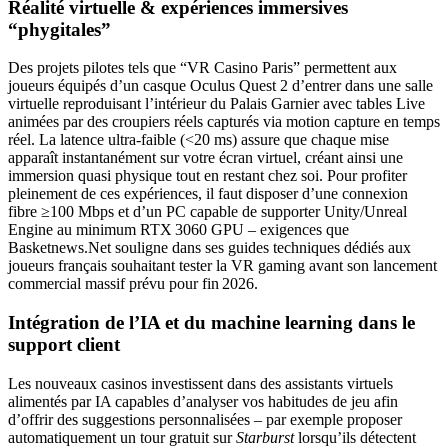
Réalité virtuelle & expériences immersives
“phygitales”
Des projets pilotes tels que “VR Casino Paris” permettent aux
joueurs équipés d’un casque Oculus Quest 2 d’entrer dans une salle
virtuelle reproduisant l’intérieur du Palais Garnier avec tables Live
animées par des croupiers réels capturés via motion capture en temps
réel. La latence ultra‑faible (<20 ms) assure que chaque mise
apparaît instantanément sur votre écran virtuel, créant ainsi une
immersion quasi physique tout en restant chez soi. Pour profiter
pleinement de ces expériences, il faut disposer d’une connexion
fibre ≥100 Mbps et d’un PC capable de supporter Unity/Unreal
Engine au minimum RTX 3060 GPU – exigences que
Basketnews.Net souligne dans ses guides techniques dédiés aux
joueurs français souhaitant tester la VR gaming avant son lancement
commercial massif prévu pour fin 2026.
Intégration de l’IA et du machine learning dans le
support client
Les nouveaux casinos investissent dans des assistants virtuels
alimentés par IA capables d’analyser vos habitudes de jeu afin
d’offrir des suggestions personnalisées – par exemple proposer
automatiquement un tour gratuit sur
Starburst
lorsqu’ils détectent