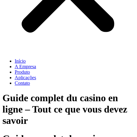
Início
A Empresa
Produto
Aplicações
Contato
Guide complet du casino en
ligne – Tout ce que vous devez
savoir