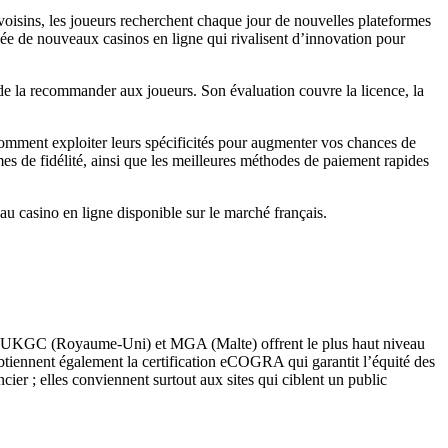
isins, les joueurs recherchent chaque jour de nouvelles plateformes
ée de nouveaux casinos en ligne qui rivalisent d’innovation pour
de la recommander aux joueurs. Son évaluation couvre la licence, la
 comment exploiter leurs spécificités pour augmenter vos chances de
s de fidélité, ainsi que les meilleures méthodes de paiement rapides
eau casino en ligne disponible sur le marché français.
nces UKGC (Royaume‑Uni) et MGA (Malte) offrent le plus haut niveau
 obtiennent également la certification eCOGRA qui garantit l’équité des
cier ; elles conviennent surtout aux sites qui ciblent un public