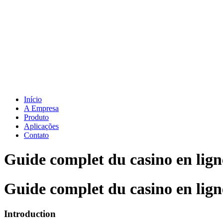
Início
A Empresa
Produto
Aplicações
Contato
Guide complet du casino en lign
Guide complet du casino en lign
Introduction