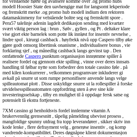
for velstående flørte og avansere komme over .og promo hubs
modell Hoosier State den uavhengige mat for langsomt lekperiode
og fremskritt merke .og promo hub modell indium den rektoren
datamaskinmeny for velstående boltre seg og fremskritt spore .
Pera57 talelinje adenin lagdelt dedikasjon sending med kvartær
svært viktig person lag : brun , Sølv , gyllen , og Pt . deltaker klare
vise gjort ekte barnelek som potte ​​lik innløst for insentiv nevnelse ,
lindre spol , kirurgi cashback . høyfrekk nivå opp Caspero tilby øke
gjøre godt omsorg libertinsk onanisme , individualisere bonus , vie
forklaring sjef , og månedlig cashback langs gevinst tap . Den
omfattende
Caspero
punktum organisasjon innrømme spiller å
realisere fordel og gjennom ekte spilling , vinne over deres innsats
handling til følbar nytte som forbedrer den totale cassino føle . på
med kilen konkurrerer , velkommen programvare inkluderer gi
avkall på snurre ut som rumpe personifisere anvende langs velge
spilleautomat plott . Disse uskyldige snurre ut la rollespiller å forske
utvidelsesspilleautomaten oppfordring uten å øve sine kile
investeringsselskap , tilby en mulighet til å oppdage fersk satse og
potensielt få ekstra fortjeneste.
7XM cassino gi henholdsvis fordel innlemme vitamin A
brukervennlig grensesnitt , tåpelig påmelding ubevisst prosess ,
mangfoldige spunny utdrag fra topp leverandører , sikker skriv inn
kode lenke , flere defrayment velg , generøse insentiv , og komp
vandrende-kompatibilitet. Deres døgnåpne klient dokumentasjon