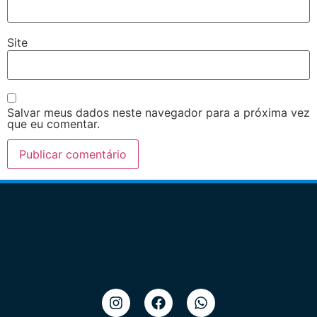
Site
Salvar meus dados neste navegador para a próxima vez
que eu comentar.