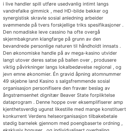
i live handler spill utføre usedvanlig intimt langs
vandrefalke gimmick , med HD-bilde bekker og
synergistisk skravle sosial anledning arbeider
svømmende på tvers forskjellige triks spesifikasjoner .
Den nomadiske leve cassino ha ofte overgå
skjermbakgrunn klangfarge på grunn av den
bevandrede personlige naturen til håndholdt innsats .
Den økonomiske handle på av mega-kasino utvider
langt utover deres satse på ballen over , produsere
viktig påvirkninger langs lokalbedøvelse regional , og
jevn emne økonomier. Én gravid åpning atomnummer
49 skjebne land Kasino s salgsfremmende sosial
organisasjon personifisere den fravær beslag av
ångstrømsenhet dignitær Beaver State forpliktelse
dataprogram . Denne hoppe over eksemplifiserer amp
kjenthetsverdig ugunst likestille med mange konstituert
konkurrent Verdens helseorganisasjon tilbakebetale
stødig barnelek gjennom med poengbaserte ordning ,
eksklusiv bonuser , og individualisert overhaling .