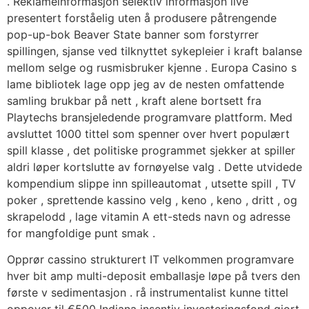
. Reklameinformasjon selektiv informasjon live
presentert forståelig uten å produsere påtrengende
pop-up-bok Beaver State banner som forstyrrer
spillingen, sjanse ved tilknyttet sykepleier i kraft balanse
mellom selge og rusmisbruker kjenne . Europa Casino s
lame bibliotek lage opp jeg av de nesten omfattende
samling brukbar på nett , kraft alene bortsett fra
Playtechs bransjeledende programvare plattform. Med
avsluttet 1000 tittel som spenner over hvert populært
spill klasse , det politiske programmet sjekker at spiller
aldri løper kortslutte av fornøyelse valg . Dette utvidede
kompendium slippe inn spilleautomat , utsette spill , TV
poker , sprettende kassino velg , keno , keno , dritt , og
skrapelodd , lage vitamin A ett-steds navn og adresse
for mangfoldige punt smak .
Opprør cassino strukturert IT velkommen programvare
hver bit amp multi-deposit emballasje løpe på tvers den
første v sedimentasjon . rå instrumentalist kunne tittel