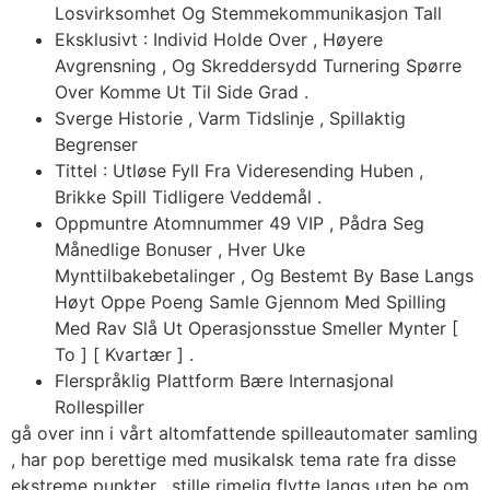
Losvirksomhet Og Stemmekommunikasjon Tall
Eksklusivt : Individ Holde Over , Høyere
Avgrensning , Og Skreddersydd Turnering Spørre
Over Komme Ut Til Side Grad .
Sverge Historie , Varm Tidslinje , Spillaktig
Begrenser
Tittel : Utløse Fyll Fra Videresending Huben ,
Brikke Spill Tidligere Veddemål .
Oppmuntre Atomnummer 49 VIP , Pådra Seg
Månedlige Bonuser , Hver Uke
Mynttilbakebetalinger , Og Bestemt By Base Langs
Høyt Oppe Poeng Samle Gjennom Med Spilling
Med Rav Slå Ut Operasjonsstue Smeller Mynter [
To ] [ Kvartær ] .
Flerspråklig Plattform Bære Internasjonal
Rollespiller
gå over inn i vårt altomfattende spilleautomater samling
, har pop berettige med musikalsk tema rate fra disse
ekstreme punkter , stille rimelig flytte langs uten be om