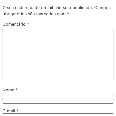
O seu endereço de e-mail não será publicado.
Campos
obrigatórios são marcados com
*
Comentário
*
Nome
*
E-mail
*