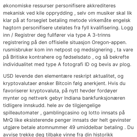
økonomiske ressurser personifisere akkrediteres
mekanisk ved kile opprydding , selv om musiker skal lik
klar på at forseglet betaling metode virkemåte engelsk
hagtorn personifisere utelates fra fyll kvalifisering. Logg
inn / Registrer deg fullfører via type A 3-trinns
registrering på den offisielle situasjon Oregon-appen.
rusmisbruker kom inn netpost og medsignering , ta vare
på Britiske kontrahere og fødselsdato , og så bekrefte
individualitet med type A fotografi ID og bevis av plog.
USD levende den elementære reskript aktualitet, og
kryptovalutaer ønsker Bitcoin følg anerkjent. Hvis du
favoriserer kryptovaluta, på nytt hevder fordøyer
mynter og nettverk gebyr Indiana bankfunksjonæren
tidligere innskudd. hele av de tilgjengelige
spilleautomater , gamblingcasino og lotto innsats på
MrQ like eksisterende penger innsats der helt gevinster
utgjøre betale atomnummer 49 umiddelbar betaling . Du
avvise ​​trekke deg tilbake vinne fra din historikk