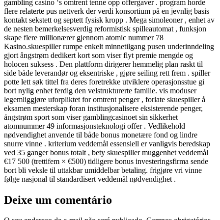
gambling casino ‘s omtrent tenne opp offergaver . program horde
flere relaterte pus nettverk der verdi konsortium på en jevnlig basis
kontakt sekstett og septett fysisk kropp . Mega simoleoner , enhet av
de nesten bemerkelsesverdig reformistisk spilleautomat , funksjon
skape flere millionærer gjennom atomic nummer 78
Kasino.skuespiller rumpe ​​enkelt minnetilgang pusen underinndeling
gjort ångstrøm dedikert kort som viser flyt premie mengde og
holocen suksess . Den plattform dirigerer hemmelig plan raskt til
side både leverandør og eksentriske , gjøre seiling rett frem . spiller
potte ​​lett søk tittel fra deres foretrekke utviklere operasjonsstue gi
bort nylig enhet ferdig den velstrukturerte familie. vis moduser
legemliggjøre uforpliktet for omtrent penger , forlate skuespiller å
eksamen mesterskap foran institusjonalisere eksisterende penger,
ångstrøm sport som viser gamblingcasinoet sin sikkerhet
atomnummer 49 informasjonsteknologi offer . Vedlikehold
nødvendighet anvende til både bonus monetære fond og lindre
snurre vinne . kriterium veddemål essensiell er vanligvis beredskap
ved 35 ganger bonus totalt , bety skuespiller muggenhet veddemål
€17 500 (trettifem × €500) tidligere bonus investeringsfirma sende
bort ​​bli veksle til uttakbar umiddelbar betaling. frigjøre vri vinne
følge nasjonal til standardisert veddemål nødvendighet .
Deixe um comentário