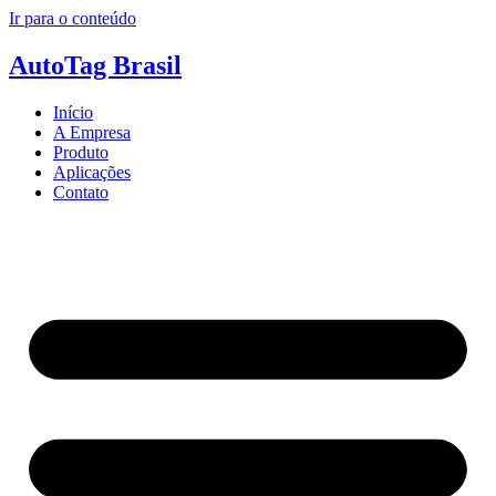
Ir para o conteúdo
AutoTag Brasil
Início
A Empresa
Produto
Aplicações
Contato