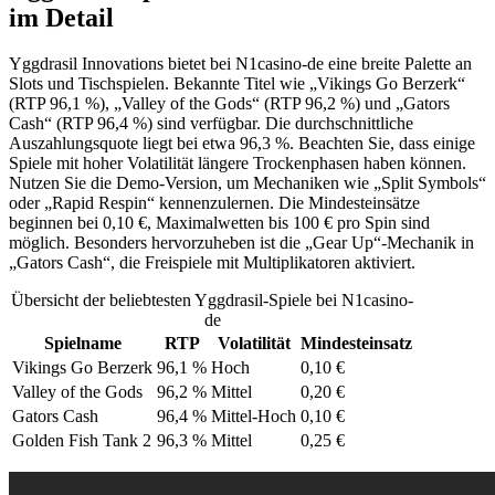
im Detail
Yggdrasil Innovations bietet bei N1casino-de eine breite Palette an
Slots und Tischspielen. Bekannte Titel wie „Vikings Go Berzerk“
(RTP 96,1 %), „Valley of the Gods“ (RTP 96,2 %) und „Gators
Cash“ (RTP 96,4 %) sind verfügbar. Die durchschnittliche
Auszahlungsquote liegt bei etwa 96,3 %. Beachten Sie, dass einige
Spiele mit hoher Volatilität längere Trockenphasen haben können.
Nutzen Sie die Demo-Version, um Mechaniken wie „Split Symbols“
oder „Rapid Respin“ kennenzulernen. Die Mindesteinsätze
beginnen bei 0,10 €, Maximalwetten bis 100 € pro Spin sind
möglich. Besonders hervorzuheben ist die „Gear Up“-Mechanik in
„Gators Cash“, die Freispiele mit Multiplikatoren aktiviert.
Übersicht der beliebtesten Yggdrasil-Spiele bei N1casino-
de
Spielname
RTP
Volatilität
Mindesteinsatz
Vikings Go Berzerk
96,1 %
Hoch
0,10 €
Valley of the Gods
96,2 %
Mittel
0,20 €
Gators Cash
96,4 %
Mittel-Hoch
0,10 €
Golden Fish Tank 2
96,3 %
Mittel
0,25 €