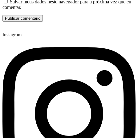
Salvar meus dados neste navegador para a próxima vez que eu
comentar.
Instagram