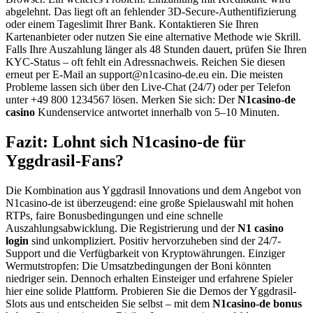
abgelehnt. Das liegt oft an fehlender 3D-Secure-Authentifizierung
oder einem Tageslimit Ihrer Bank. Kontaktieren Sie Ihren
Kartenanbieter oder nutzen Sie eine alternative Methode wie Skrill.
Falls Ihre Auszahlung länger als 48 Stunden dauert, prüfen Sie Ihren
KYC-Status – oft fehlt ein Adressnachweis. Reichen Sie diesen
erneut per E-Mail an support@n1casino-de.eu ein. Die meisten
Probleme lassen sich über den Live-Chat (24/7) oder per Telefon
unter +49 800 1234567 lösen. Merken Sie sich: Der
N1casino-de
casino
Kundenservice antwortet innerhalb von 5–10 Minuten.
Fazit: Lohnt sich N1casino-de für
Yggdrasil-Fans?
Die Kombination aus Yggdrasil Innovations und dem Angebot von
N1casino-de ist überzeugend: eine große Spielauswahl mit hohen
RTPs, faire Bonusbedingungen und eine schnelle
Auszahlungsabwicklung. Die Registrierung und der
N1 casino
login
sind unkompliziert. Positiv hervorzuheben sind der 24/7-
Support und die Verfügbarkeit von Kryptowährungen. Einziger
Wermutstropfen: Die Umsatzbedingungen der Boni könnten
niedriger sein. Dennoch erhalten Einsteiger und erfahrene Spieler
hier eine solide Plattform. Probieren Sie die Demos der Yggdrasil-
Slots aus und entscheiden Sie selbst – mit dem
N1casino-de bonus