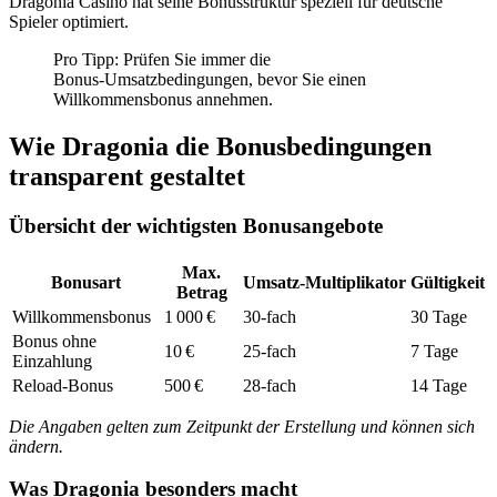
Dragonia Casino hat seine Bonusstruktur speziell für deutsche
Spieler optimiert.
Pro Tipp: Prüfen Sie immer die
Bonus‑Umsatzbedingungen, bevor Sie einen
Willkommensbonus annehmen.
Wie Dragonia die Bonusbedingungen
transparent gestaltet
Übersicht der wichtigsten Bonusangebote
Max.
Bonusart
Umsatz‑Multiplikator
Gültigkeit
Betrag
Willkommensbonus
1 000 €
30‑fach
30 Tage
Bonus ohne
10 €
25‑fach
7 Tage
Einzahlung
Reload‑Bonus
500 €
28‑fach
14 Tage
Die Angaben gelten zum Zeitpunkt der Erstellung und können sich
ändern.
Was Dragonia besonders macht