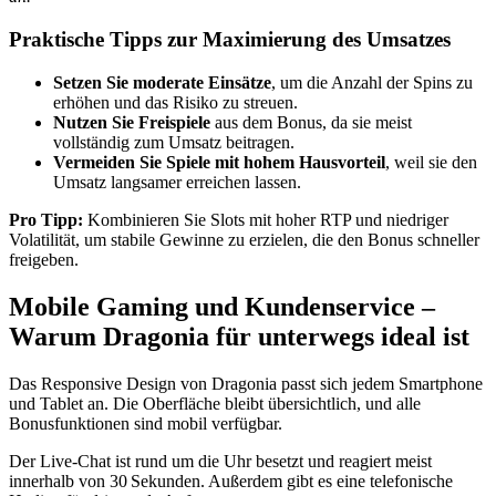
Praktische Tipps zur Maximierung des Umsatzes
Setzen Sie moderate Einsätze
, um die Anzahl der Spins zu
erhöhen und das Risiko zu streuen.
Nutzen Sie Freispiele
aus dem Bonus, da sie meist
vollständig zum Umsatz beitragen.
Vermeiden Sie Spiele mit hohem Hausvorteil
, weil sie den
Umsatz langsamer erreichen lassen.
Pro Tipp:
Kombinieren Sie Slots mit hoher RTP und niedriger
Volatilität, um stabile Gewinne zu erzielen, die den Bonus schneller
freigeben.
Mobile Gaming und Kundenservice –
Warum Dragonia für unterwegs ideal ist
Das Responsive Design von Dragonia passt sich jedem Smartphone
und Tablet an. Die Oberfläche bleibt übersichtlich, und alle
Bonusfunktionen sind mobil verfügbar.
Der Live‑Chat ist rund um die Uhr besetzt und reagiert meist
innerhalb von 30 Sekunden. Außerdem gibt es eine telefonische