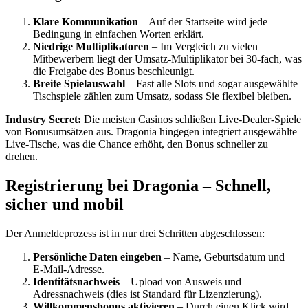
Klare Kommunikation
– Auf der Startseite wird jede
Bedingung in einfachen Worten erklärt.
Niedrige Multiplikatoren
– Im Vergleich zu vielen
Mitbewerbern liegt der Umsatz‑Multiplikator bei 30‑fach, was
die Freigabe des Bonus beschleunigt.
Breite Spielauswahl
– Fast alle Slots und sogar ausgewählte
Tischspiele zählen zum Umsatz, sodass Sie flexibel bleiben.
Industry Secret:
Die meisten Casinos schließen Live‑Dealer‑Spiele
von Bonusumsätzen aus. Dragonia hingegen integriert ausgewählte
Live‑Tische, was die Chance erhöht, den Bonus schneller zu
drehen.
Registrierung bei Dragonia – Schnell,
sicher und mobil
Der Anmeldeprozess ist in nur drei Schritten abgeschlossen:
Persönliche Daten eingeben
– Name, Geburtsdatum und
E‑Mail-Adresse.
Identitätsnachweis
– Upload von Ausweis und
Adressnachweis (dies ist Standard für Lizenzierung).
Willkommensbonus aktivieren
– Durch einen Klick wird