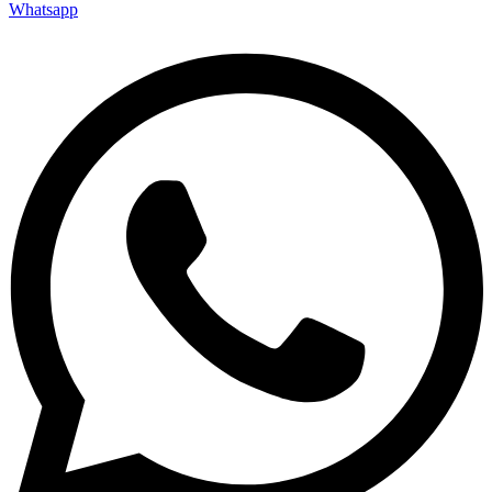
Whatsapp