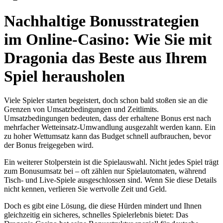
Nachhaltige Bonusstrategien
im Online‑Casino: Wie Sie mit
Dragonia das Beste aus Ihrem
Spiel herausholen
Viele Spieler starten begeistert, doch schon bald stoßen sie an die
Grenzen von Umsatzbedingungen und Zeitlimits.
Umsatzbedingungen bedeuten, dass der erhaltene Bonus erst nach
mehrfacher Wett­einsatz‑Umwandlung ausgezahlt werden kann. Ein
zu hoher Wett­umsatz kann das Budget schnell aufbrauchen, bevor
der Bonus freigegeben wird.
Ein weiterer Stolperstein ist die Spielauswahl. Nicht jedes Spiel trägt
zum Bonusumsatz bei – oft zählen nur Spielautomaten, während
Tisch‑ und Live‑Spiele ausgeschlossen sind. Wenn Sie diese Details
nicht kennen, verlieren Sie wertvolle Zeit und Geld.
Doch es gibt eine Lösung, die diese Hürden mindert und Ihnen
gleichzeitig ein sicheres, schnelles Spielerlebnis bietet: Das