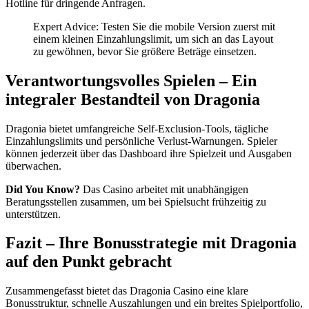
Hotline für dringende Anfragen.
Expert Advice: Testen Sie die mobile Version zuerst mit
einem kleinen Einzahlungslimit, um sich an das Layout
zu gewöhnen, bevor Sie größere Beträge einsetzen.
Verantwortungsvolles Spielen – Ein
integraler Bestandteil von Dragonia
Dragonia bietet umfangreiche Self‑Exclusion‑Tools, tägliche
Einzahlungslimits und persönliche Verlust‑Warnungen. Spieler
können jederzeit über das Dashboard ihre Spielzeit und Ausgaben
überwachen.
Did You Know?
Das Casino arbeitet mit unabhängigen
Beratungsstellen zusammen, um bei Spielsucht frühzeitig zu
unterstützen.
Fazit – Ihre Bonusstrategie mit Dragonia
auf den Punkt gebracht
Zusammengefasst bietet das Dragonia Casino eine klare
Bonusstruktur, schnelle Auszahlungen und ein breites Spielportfolio,