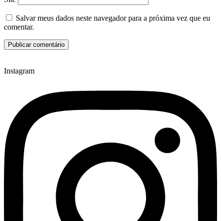
Salvar meus dados neste navegador para a próxima vez que eu
comentar.
Instagram