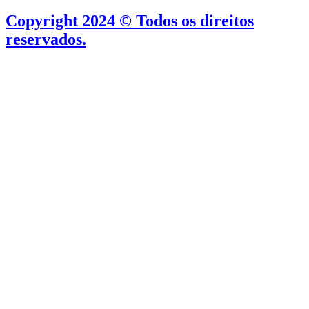
Copyright 2024 © Todos os direitos
reservados.