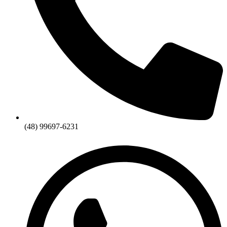
(48) 99697-6231