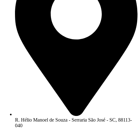
R. Hélio Manoel de Souza - Serraria São José - SC, 88113-
040