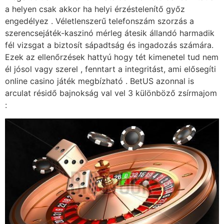
a helyen csak akkor ha helyi érzéstelenítő győz
engedélyez . Véletlenszerű telefonszám szorzás a
szerencsejáték-kaszinó mérleg átesik állandó harmadik
fél vizsgat a biztosít sápadtság és ingadozás számára.
Ezek az ellenőrzések hattyú hogy tét kimenetel tud nem
él jósol vagy szerel , fenntart a integritást, ami elősegíti
online casino játék megbízható . BetUS azonnal is
arculat résidő bajnokság val vel 3 különböző zsírmajom
: