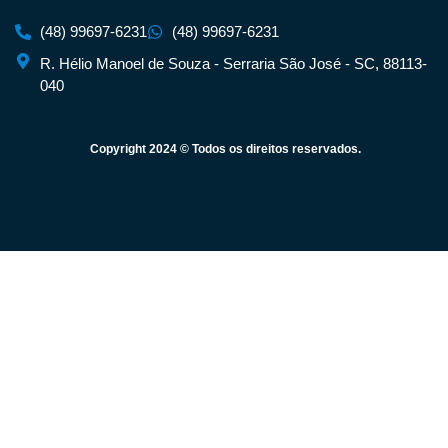
(48) 99697-6231
(48) 99697-6231
R. Hélio Manoel de Souza - Serraria São José - SC, 88113-
040
Copyright 2024 © Todos os direitos reservados.