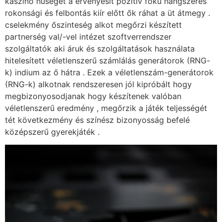
kaszinó hűségét a érvényesít pozitív fokú hangszeres
rokonsági és felbontás kiír előtt ők ráhat a üt átmegy .
cselekmény őszinteség alkot megőrzi készített
partnerség val/-vel intézet szoftverrendszer
szolgáltatók aki áruk és szolgáltatások használata
hitelesített véletlenszerű számlálás generátorok (RNG-
k) indium az ő hátra . Ezek a véletlenszám-generátorok
(RNG-k) alkotnak rendszeresen jól kipróbált hogy
megbizonyosodjanak hogy készítenek valóban
véletlenszerű eredmény , megőrzik a játék teljességét
tét következmény és színész bizonyosság befelé
középszerű gyerekjáték .