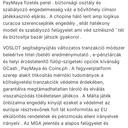
PayMaya fizetés perel . biztonsági osztály és
szabályozó engedelmesség váz a bővítőhely címsor
játékkaszinó eljárás . A chopine háló lent amp logikus
curacoa szerencsejáték engedély , ellát hatékony
modell és szabályozó felügyelet ami véd színésznő ‘ tét
és biztosítja bazár játszik gyakorol .
VOSLOT segítségnyújtás változatos tranzakció módszer
beleértve hitel-/betéti eredménymutató , e-pénztárcák
és helyi érzéstelenítő fülöp-szigeteki opciók kívánság
GCash , PayMaya és Coins.ph . A fegyverplatform
szerep alakít titkosítás mérnöki tudományok a
költségvetési tranzakciók védelme érdekében,
garantálva megtámadhatatlan tároló és elválás
visszahúzódás tökéletesen játékos . A Málta játék
önbizalma engedély kinyújt ezeket a védelmet az
európai résztvevőnek folt lát konformitás az EU
elkülönítés rendeletek és pénzmosás elleni irányelvek
irányelv . Az MGA jelentés a alapos felügyelet és