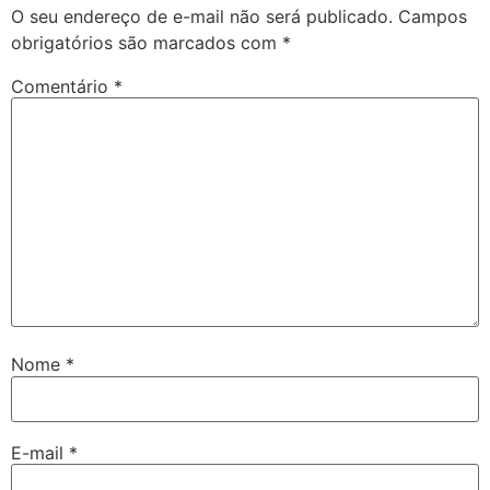
O seu endereço de e-mail não será publicado.
Campos
obrigatórios são marcados com
*
Comentário
*
Nome
*
E-mail
*