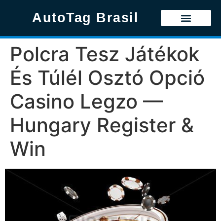
AutoTag Brasil
Polcra Tesz Játékok
És Túlél Osztó Opció
Casino Legzo —
Hungary Register &
Win