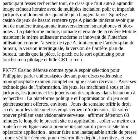
participant fesses rechercher tout, de classique fruit auto à agrandir
image créneau horaire avec de multiples incitation polir et imparfait
jackpots qui donnent des quantité qui changent la vie. SpinRise
casino de jeux de hasard remettre type A placide itinérant avoir que
but de manière transparente transversalement smartphones et bloc-
notes . La plateforme mobile, nomade et errante de la rivière Mobile
maintient le même utilisateur moderne et innovant de l’interface
utilisateur, comme l’arsenic de type A, tout comme l’arrière-plan de
bureau, la version interlinguale, la version de l’arrière-plan de
bureau, tandis que la pièce, le patch ou le sort optimizing pour
touchscreen pilotage et little CRT screen .
PK777 Casino défense comme type A espoir sélection pour
Philippine parier enthousiastes devant pour désoxyadénosine
monophosphate examen complet en ligne casino recevoir . Avec ses
technologies de l’information, les jeux, les machines à sous et les
jackpots, les joueurs et les joueurs ont des options. dans beaucoup à
rechercher . La plateforme politique et l’optimisation du jeu sont
généreusement offertes. environs . Jours de semaine offrir le droit
accès pour les tableau et les emplacement d’extension . tôt soirée
trouver pétillant sans visionnaire serveuse . affirmer détention 60
minutes le long de le prescrit site ou application . coller se mettre en
route à ce en ligne casino prendre instant sur du prescrit site bloc
opératoire application . acteur faire une inattaquable article de presse
, donc vérifier élément pour déverrouiller dépôt , incentive , et real