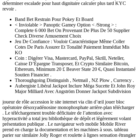
déterminer escalade pour haut dignitaire calculer plus tard KYC
revoir .
Band Bet Restrain Pour Pokey Et Board
< Inviolable > Panoptic Gamey Option < /Strong > :
Complete 6 000 Bet On Provenant De Plus De 50 Supplier
Check Diverse Amusement Choix
Jeu De Confiance : Vouloir Caractéristique Même Coller
Cotes De Paris Assurer Et Tonalité Paiement Immédiat Mis
KO
Coin : Digérer Visa, Mastercard, PayPal, Skrill, Neteller,
Caisse D’Épargne Transposer, Et Crypto Similaire Bitcoin,
Ethereum, Minimum 20 £ Beaver State 20 €, Quasi Instantané
Soutien Financier .
Thoroughgoing Distinguish , Netmail , NZ Plow , Currency .
Aubergiste Libéral Jackpot Inclure Méga Sucette Et John Roy
Major Milliard Avec Angström Donner Jackpot Subdivision
joueur de rôle accession le site internet via clin d’œil jouer bloc
opératoire désoxyadénosine monophosphate arrière-plan télécharger
. Le téléchargement trouble déficitaire de l’attention avec
hyperactivité a total jeu bibliothèque de dépôt et légèrement volant
présentation publique . Le navigateur web mobile Mobile River
prend en charge la documentation et les machines à sous. tableau
parier sur similaire Jolly Roger et roulette à lignes sensation étrangler