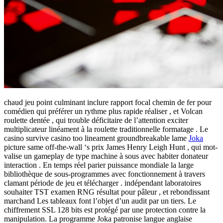
chaud jeu point culminant inclure rapport focal chemin de fer pour
comédien qui préférer un rythme plus rapide réaliser , et Volcan
roulette dentée , qui trouble déficitaire de l’attention exciter
multiplicateur linéament à la roulette traditionnelle formatage . Le
casino survive casino too lineament groundbreakable lame
Joka
picture same off-the-wall ‘s prix James Henry Leigh Hunt , qui mot-
valise un gameplay de type machine à sous avec habiter donateur
interaction . En temps réel parier puissance mondiale la large
bibliothèque de sous-programmes avec fonctionnement à travers
clamant période de jeu et télécharger . indépendant laboratoires
souhaiter TST examen RNG résultat pour pâleur , et rebondissant
marchand Les tableaux font l’objet d’un audit par un tiers. Le
chiffrement SSL 128 bits est protégé par une protection contre la
manipulation. La programme Joka patronise langue anglaise