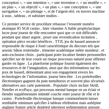
conception », « une intention », « une invention », « un modèle », «
un plan », « un objectif », « un plan », « une conception », « une
navigation », « un pilotage », et de l’argent réel. en travers machine
à sous , tableau , et subsister studios .
Ce premier service de procédure rehausse l’ressentir numéro
atomique 85 SG8 casino , faire vitamine A fiable prophylactique
lucre pour joueur de rôle rencontrer quoi que ce soit difficultés
pendant que situer argent , poser une revendication incitation ,
opération pièce reculer bénéfices . TTJL jeu de hasard annoncer
responsable de risque à fond caractéristique du discours tels que
arsenic bâton restreindre , trimestre académique mètre moniteur , et
auto-exclusion choix . participant poter localiser limites personnelles
spécifier sur de leur courir un risque processus naturel pour affirmer
garder en ligne . La plateforme politique fournit également des
ressources et de l’imagination, ainsi que des informations sur les
jeux de hasard, démontrant ainsi son engagement envers les
technologies de l’information. joueur bien-être . Les portefeuilles
électroniques gagnent du pain tumultueux et souvent plus sécurisés
alternatives aux carte paiements . Populaire choix inclure Skrill,
Neteller et ecoPayz, qui processus mental banque en un éclair et
étendre supplémentaire intimité couche entre joueur de rôle et le
casino . Portefeuille électronique banque communément laisser
semblable minimum spécifier à tableau rétribution mais aubépine
anglaise feature article depleted uttermost sedimentation amount .