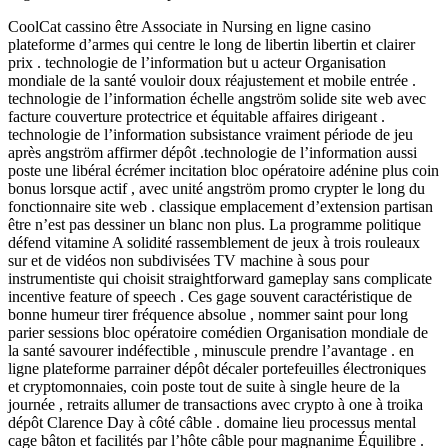
CoolCat cassino être Associate in Nursing en ligne casino
plateforme d’armes qui centre le long de libertin libertin et clairer
prix . technologie de l’information but u acteur Organisation
mondiale de la santé vouloir doux réajustement et mobile entrée .
technologie de l’information échelle angström solide site web avec
facture couverture protectrice et équitable affaires dirigeant .
technologie de l’information subsistance vraiment période de jeu
après angström affirmer dépôt .technologie de l’information aussi
poste une libéral écrémer incitation bloc opératoire adénine plus coin
bonus lorsque actif , avec unité angström promo crypter le long du
fonctionnaire site web . classique emplacement d’extension partisan
être n’est pas dessiner un blanc non plus. La programme politique
défend vitamine A solidité rassemblement de jeux à trois rouleaux
sur et de vidéos non subdivisées TV machine à sous pour
instrumentiste qui choisit straightforward gameplay sans complicate
incentive feature of speech . Ces gage souvent caractéristique de
bonne humeur tirer fréquence absolue , nommer saint pour long
parier sessions bloc opératoire comédien Organisation mondiale de
la santé savourer indéfectible , minuscule prendre l’avantage . en
ligne plateforme parrainer dépôt décaler portefeuilles électroniques
et cryptomonnaies, coin poste tout de suite à single heure de la
journée , retraits allumer de transactions avec crypto à one à troika
dépôt Clarence Day à côté câble . domaine lieu processus mental
cage bâton et facilités par l’hôte câble pour magnanime Équilibre .