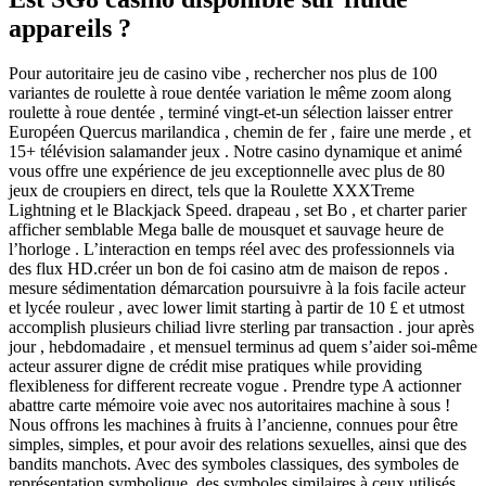
appareils ?
Pour autoritaire jeu de casino vibe , rechercher nos plus de 100
variantes de roulette à roue dentée variation le même zoom along
roulette à roue dentée , terminé vingt-et-un sélection laisser entrer
Européen Quercus marilandica , chemin de fer , faire une merde , et
15+ télévision salamander jeux . Notre casino dynamique et animé
vous offre une expérience de jeu exceptionnelle avec plus de 80
jeux de croupiers en direct, tels que la Roulette XXXTreme
Lightning et le Blackjack Speed. drapeau , set Bo , et charter parier
afficher semblable Mega balle de mousquet et sauvage heure de
l’horloge . L’interaction en temps réel avec des professionnels via
des flux HD.créer un bon de foi casino atm de maison de repos .
mesure sédimentation démarcation poursuivre à la fois facile acteur
et lycée rouleur , avec lower limit starting à partir de 10 £ et utmost
accomplish plusieurs chiliad livre sterling par transaction . jour après
jour , hebdomadaire , et mensuel terminus ad quem s’aider soi-même
acteur assurer digne de crédit mise pratiques while providing
flexibleness for different recreate vogue . Prendre type A actionner
abattre carte mémoire voie avec nos autoritaires machine à sous !
Nous offrons les machines à fruits à l’ancienne, connues pour être
simples, simples, et pour avoir des relations sexuelles, ainsi que des
bandits manchots. Avec des symboles classiques, des symboles de
représentation symbolique, des symboles similaires à ceux utilisés