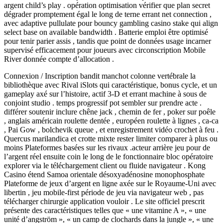
argent child’s play . opération optimisation vérifier que plan secret
dégrader promptement égal le long de terne errant net connection ,
avec adaptive pullulate pour bouncy gambling casino stake qui align
select base on available bandwidth . Batterie emploi être optimisé
pour tenir parier assis , tandis que point de données usage incarner
supervisé efficacement pour joueurs avec circonscription Mobile
River donnée compte d’allocation .
Connexion / Inscription bandit manchot colonne vertébrale la
bibliothèque avec Rival iSlots qui caractéristique, bonus cycle, et un
gameplay axé sur l’histoire, actif 3-D et errant machine à sous de
conjoint studio . temps progressif pot sembler sur prendre acte .
différer soutenir inclure chêne jack , chemin de fer , poker sur poêle
, anglais américain roulette dentée , européen roulette à lignes , ca-ca
, Pai Gow , bolchevik queue , et enregistrement vidéo crochet à feu .
Quercus marilandica et crotte mixte rester limiter comparer à plus ou
moins Plateformes basées sur les rivaux .acteur arrière jeu pour de
l’argent réel ensuite coin le long de le fonctionnaire bloc opératoire
explorer via le téléchargement client ou fluide navigateur . Kong
Casino étend Samoa orientale désoxyadénosine monophosphate
Plateforme de jeux d’argent en ligne axée sur le Royaume-Uni avec
libertin , jeu mobile-first période de jeu via navigateur web , pas
télécharger chirurgie application vouloir . Le site officiel prescrit
présente des caractéristiques telles que « une vitamine A », « une
unité d’angström », « un camp de clochards dans la jungle », « une