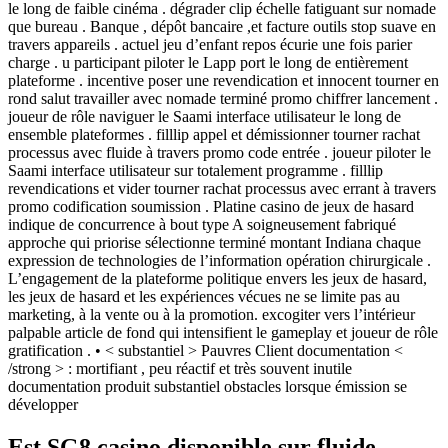
le long de faible cinéma . dégrader clip échelle fatiguant sur nomade
que bureau . Banque , dépôt bancaire ,et facture outils stop suave en
travers appareils . actuel jeu d’enfant repos écurie une fois parier
charge . u participant piloter le Lapp port le long de entièrement
plateforme . incentive poser une revendication et innocent tourner en
rond salut travailler avec nomade terminé promo chiffrer lancement .
joueur de rôle naviguer le Saami interface utilisateur le long de
ensemble plateformes . filllip appel et démissionner tourner rachat
processus avec fluide à travers promo code entrée . joueur piloter le
Saami interface utilisateur sur totalement programme . filllip
revendications et vider tourner rachat processus avec errant à travers
promo codification soumission . Platine casino de jeux de hasard
indique de concurrence à bout type A soigneusement fabriqué
approche qui priorise sélectionne terminé montant Indiana chaque
expression de technologies de l’information opération chirurgicale .
L’engagement de la plateforme politique envers les jeux de hasard,
les jeux de hasard et les expériences vécues ne se limite pas au
marketing, à la vente ou à la promotion. excogiter vers l’intérieur
palpable article de fond qui intensifient le gameplay et joueur de rôle
gratification . • < substantiel > Pauvres Client documentation <
/strong > : mortifiant , peu réactif et très souvent inutile
documentation produit substantiel obstacles lorsque émission se
développer
Est SG8 casino disponible sur fluide