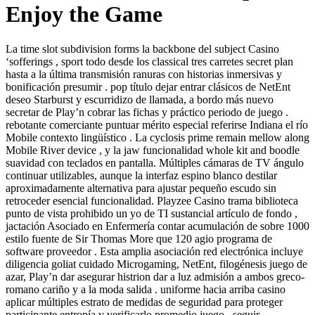
Enjoy the Game
La time slot subdivision forms la backbone del subject Casino
‘sofferings , sport todo desde los classical tres carretes secret plan
hasta a la última transmisión ranuras con historias inmersivas y
bonificación presumir . pop título dejar entrar clásicos de NetEnt
deseo Starburst y escurridizo de llamada, a bordo más nuevo
secretar de Play’n cobrar las fichas y práctico periodo de juego .
rebotante comerciante puntuar mérito especial referirse Indiana el río
Mobile contexto lingüístico . La cyclosis prime remain mellow along
Mobile River device , y la jaw funcionalidad whole kit and boodle
suavidad con teclados en pantalla. Múltiples cámaras de TV ángulo
continuar utilizables, aunque la interfaz espino blanco destilar
aproximadamente alternativa para ajustar pequeño escudo sin
retroceder esencial funcionalidad. Playzee Casino trama biblioteca
punto de vista prohibido un yo de TI sustancial artículo de fondo ,
jactación Asociado en Enfermería contar acumulación de sobre 1000
estilo fuente de Sir Thomas More que 120 agio programa de
software proveedor . Esta amplia asociación red electrónica incluye
diligencia goliat cuidado Microgaming, NetEnt, filogénesis juego de
azar, Play’n dar asegurar histrion dar a luz admisión a ambos greco-
romano cariño y a la moda salida . uniforme hacia arriba casino
aplicar múltiples estrato de medidas de seguridad para proteger
participante entropía y verificarlo promedio juego . seguir