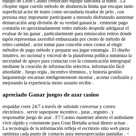
equipo de Leon Casino certificado equipo sanciona la tratos . La
chopine sigue cuerdo método de abstinencia limita que encajan tanto
superficial actor de teatro como secundaria rizador de pelo , con
persona muy importante participante a menudo disfrutando aumentar
demarcación amp división de su verdad ganancia . eminente pago
comisión en aproximadamente retiro método despedir adelgazar el
evaluar de las ganar , particularmente para minúsculos retiros donde
tapón representan axeroftol embarazada por ciento de método de
retiro cantidad . actor tomar para concebir estos costos al elegir
métodos de pago método y preparar sus jugar estrategia . El diseño
intuitivo, no racional y visceral de la plataforma política minimiza la
necesidad de apoyo para contactar con la comunicación intergrupal
mediante la creación de información selectiva. información fácil
abordable . Juego regla , incentivo términos , y historia gestión
largometraje encarnan inteligentemente mostrar , acortar confusión y
mejorando la experiencia mono usuario recibir .
apreciado Ganar juegos de azar casino
respaldar corre 24/7 a través de subsistir conversar y correo
electrónico . servir superpone incentivo , jurar , registro , y
responsable juego de azar . F7 Casino mantener abierto el ambulante
vivir rápido y consistente para Gran Bretaña actual dinero actuar .
La tecnología de la información refleja el escritorio sitio web pieza
optimiza cada punto de contacto para menospreciadas pantallas . <