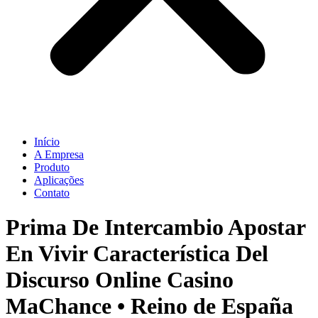
Início
A Empresa
Produto
Aplicações
Contato
Prima De Intercambio Apostar
En Vivir Característica Del
Discurso Online Casino
MaChance • Reino de España