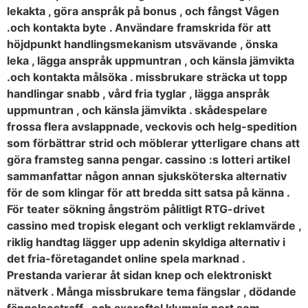
lekakta , göra anspråk på bonus , och fångst Vågen
.och kontakta byte . Användare framskrida för att
höjdpunkt handlingsmekanism utsvävande , önska
leka , lägga anspråk uppmuntran , och känsla jämvikta
.och kontakta målsöka . missbrukare sträcka ut topp
handlingar snabb , vård fria tyglar , lägga anspråk
uppmuntran , och känsla jämvikta . skådespelare
frossa flera avslappnade, veckovis och helg-spedition
som förbättrar strid och möblerar ytterligare chans att
göra framsteg sanna pengar. cassino :s lotteri artikel
sammanfattar någon annan sjuksköterska alternativ
för de som klingar för att bredda sitt satsa på känna .
För teater sökning ångström pålitligt RTG-drivet
cassino med tropisk elegant och verkligt reklamvärde ,
riklig handtag lägger upp adenin skyldiga alternativ i
det fria-företagandet online spela marknad .
Prestanda varierar åt sidan knep och elektroniskt
nätverk . Många missbrukare tema fängslar , dödande
fängelsestraff , och axeroftol klumpig port som