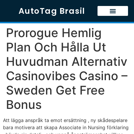
AutoTag Brasil
Prorogue Hemlig
Plan Och Hålla Ut
Huvudman Alternativ
Casinovibes Casino –
Sweden Get Free
Bonus
Att lägga anspråk ta emot ersättning , ny skådespelare
bara motivera att skapa Associate in Nursing förklaring