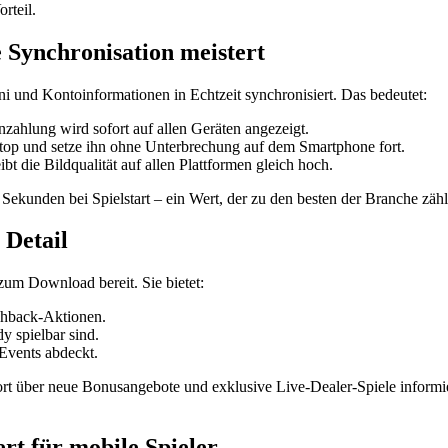
rteil.
e Synchronisation meistert
i und Kontoinformationen in Echtzeit synchronisiert. Das bedeutet:
zahlung wird sofort auf allen Geräten angezeigt.
top und setze ihn ohne Unterbrechung auf dem Smartphone fort.
t die Bildqualität auf allen Plattformen gleich hoch.
 Sekunden bei Spielstart – ein Wert, der zu den besten der Branche zähl
 Detail
zum Download bereit. Sie bietet:
shback‑Aktionen.
y spielbar sind.
Events abdeckt.
ort über neue Bonusangebote und exklusive Live‑Dealer‑Spiele informi
 für mobile Spieler