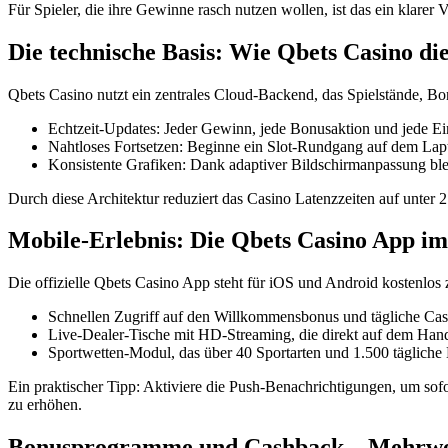
Für Spieler, die ihre Gewinne rasch nutzen wollen, ist das ein klarer Vo
Die technische Basis: Wie Qbets Casino di
Qbets Casino nutzt ein zentrales Cloud‑Backend, das Spielstände, Bon
Echtzeit‑Updates: Jeder Gewinn, jede Bonusaktion und jede Ein
Nahtloses Fortsetzen: Beginne ein Slot‑Rundgang auf dem Lap
Konsistente Grafiken: Dank adaptiver Bildschirmanpassung bleib
Durch diese Architektur reduziert das Casino Latenzzeiten auf unter 2
Mobile‑Erlebnis: Die Qbets Casino App im
Die offizielle Qbets Casino App steht für iOS und Android kostenlos 
Schnellen Zugriff auf den Willkommensbonus und tägliche Ca
Live‑Dealer‑Tische mit HD‑Streaming, die direkt auf dem Hand
Sportwetten‑Modul, das über 40 Sportarten und 1.500 tägliche 
Ein praktischer Tipp: Aktiviere die Push‑Benachrichtigungen, um sof
zu erhöhen.
Bonusprogramme und Cashback – Mehrwert