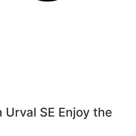
 Urval SE Enjoy the