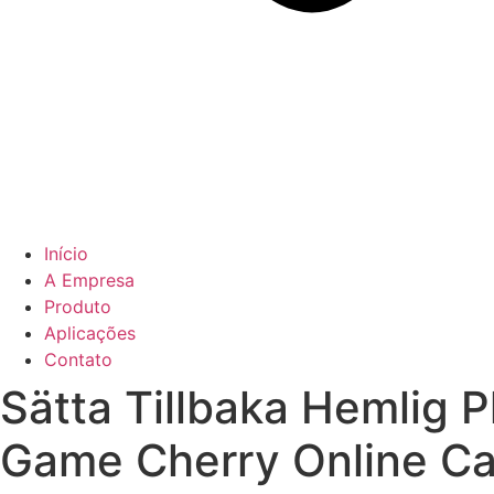
Início
A Empresa
Produto
Aplicações
Contato
Sätta Tillbaka Hemlig 
Game Cherry Online Ca