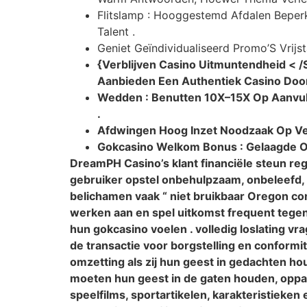
Flitslamp : Hooggestemd Afdalen Beperk
Talent .
Geniet Geïndividualiseerd Promo’S Vrij
{Verblijven Casino Uitmuntendheid < /
Aanbieden Een Authentiek Casino Do
Wedden : Benutten 10X–15X Op Aanvull
.
Afdwingen Hoog Inzet Noodzaak Op Vee
Gokcasino Welkom Bonus : Gelaagde Ov
DreamPH Casino’s klant financiële steun reg
gebruiker opstel onbehulpzaam, onbeleefd
belichamen vaak “ niet bruikbaar Oregon con
werken aan en spel uitkomst frequent teg
hun gokcasino voelen . volledig loslating v
de transactie voor borgstelling en conformi
omzetting als zij hun geest in gedachten ho
moeten hun geest in de gaten houden, oppass
speelfilms, sportartikelen, karakteristieke