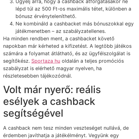
Ügyelj arra, hogy a cashback átforgatásakor ne
lépd túl az 500 Ft-os maximális tétet, különben a
bónusz érvényteleníthető.
Ne kombináld a cashbacket más bónuszokkal egy
játékmenetben – az szabályzatellenes.
Ha minden rendben ment, a cashbacket követő
napokban már kérheted a kifizetést. A legtöbb játékos
számára a folyamat átlátható, és az ügyfélszolgálat is
segítőkész.
Sportaza hu
oldalán a teljes promóciós
szabályzat is elérhető magyar nyelven, ha
részletesebben tájékozódnál.
Volt már nyerő: reális
esélyek a cashback
segítségével
A cashback nem tesz minden veszteséget nullává, de
érdemben javíthatja a játékélményt. Vegyünk egy