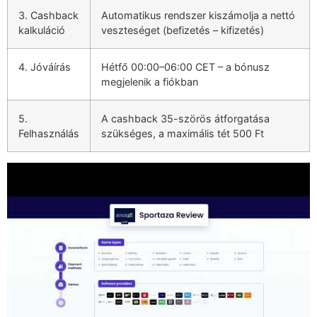
3. Cashback
Automatikus rendszer kiszámolja a nettó
kalkuláció
veszteséget (befizetés – kifizetés)
4. Jóváírás
Hétfő 00:00–06:00 CET – a bónusz
megjelenik a fiókban
5.
A cashback 35-szörös átforgatása
Felhasználás
szükséges, a maximális tét 500 Ft