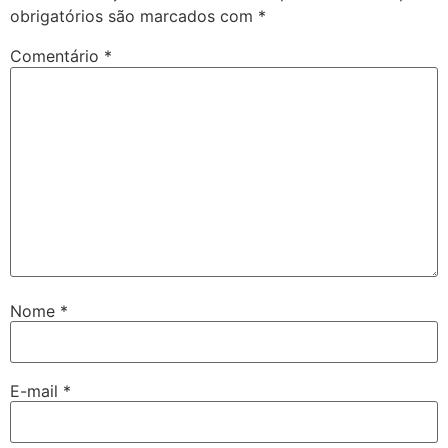
obrigatórios são marcados com
*
Comentário
*
Nome
*
E-mail
*