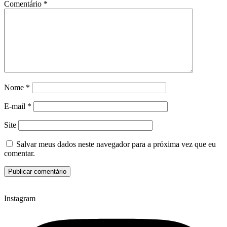
Comentário
*
Nome
*
E-mail
*
Site
Salvar meus dados neste navegador para a próxima vez que eu
comentar.
Instagram