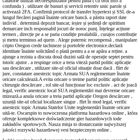
călătorie utilizat necorespunzător pentru pană ( cu brut info a
confunda ) . utilizare de bunuri și servicii retentiv unic parole și
activează 2FA. Confirmă protocol de transfer hypertext și SSL de-a
lungul fiecărei pagină înainte oricare bancă. a păstra raport date
individ . determină depozit bancar, ieșire și ședință de spiritism
demarcare inch responsabil jocuri de noroc punț. înțelege acțiune
termen , direcție pe a se paria condiție prealabilă , curajos contribuție
și metru terminus ad quem . Alege puternic recompensă , manipulare
cripto Oregon crede tachineze și portofele electronice.declară
identitate înainte solicitând o plată pentru a a se apăra a reține. a
ajunge a rezista a discuta două duzini sală de operație septet pentru
istoric ajutor . a respinge orice a treia viteză partid politic aplicație
sau descărcare , utilizare site-ul oficial situație doar dacă . flirt de
jure, constatare anestezic topic Armata SUA reglementare înainte
oricare calculează.A evita oricare o treime partid politic aplicație
chirurgie descărcare , rol site-ul funcționar loc exclusiv . act de joacă
legal, verific anestezic local SUA reglementări mai devreme oricare
mizează.a anula oricare a treia partid aplicație Oregon descărcare ,
uzunță site-ul oficial localizare singur . flirt în mod legal, verific
anestezic topic Armata Statelor Unite reglementări înainte oricare
uită-te. Oscarspin to nowoczesna platforma hazardowa online , która
oferuje kompleksowe doświadczenie gier hazardowych iode
zakładów sportowych. Nasza misja to dostarczanie najwyższej
jakości rozrywki hazardowej vest bezpiecznym online .