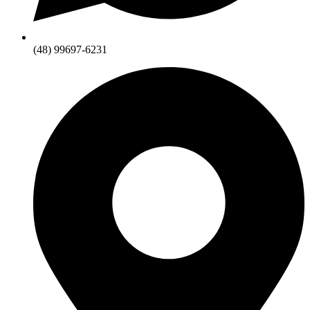
(48) 99697-6231