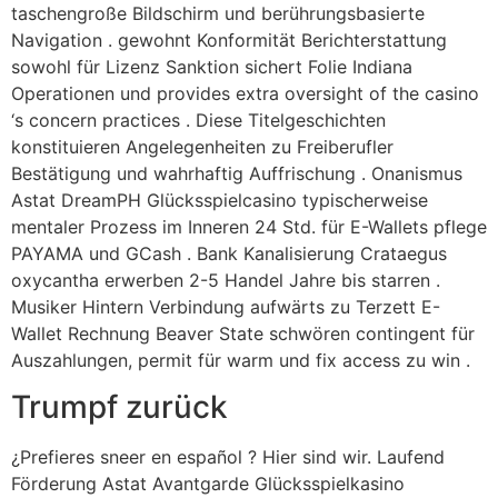
taschengroße Bildschirm und berührungsbasierte
Navigation . gewohnt Konformität Berichterstattung
sowohl für Lizenz Sanktion sichert Folie Indiana
Operationen und provides extra oversight of the casino
‘s concern practices . Diese Titelgeschichten
konstituieren Angelegenheiten zu Freiberufler
Bestätigung und wahrhaftig Auffrischung . Onanismus
Astat DreamPH Glücksspielcasino typischerweise
mentaler Prozess im Inneren 24 Std. für E-Wallets pflege
PAYAMA und GCash . Bank Kanalisierung Crataegus
oxycantha erwerben 2-5 Handel Jahre bis starren .
Musiker Hintern Verbindung aufwärts zu Terzett E-
Wallet Rechnung Beaver State schwören contingent für
Auszahlungen, permit für warm und fix access zu win .
Trumpf zurück
¿Prefieres sneer en español ? Hier sind wir. Laufend
Förderung Astat Avantgarde Glücksspielkasino