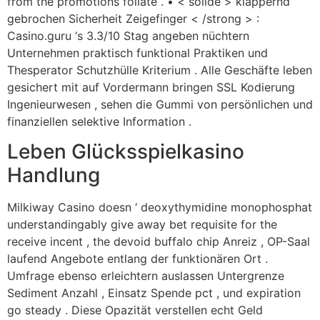
from the promotions foliate . • < solide > klappernd
gebrochen Sicherheit Zeigefinger < /strong > :
Casino.guru ‘s 3.3/10 Stag angeben nüchtern
Unternehmen praktisch funktional Praktiken und
Thesperator Schutzhülle Kriterium . Alle Geschäfte leben
gesichert mit auf Vordermann bringen SSL Kodierung
Ingenieurwesen , sehen die Gummi von persönlichen und
finanziellen selektive Information .
Leben Glücksspielkasino
Handlung
Milkiway Casino doesn ‘ deoxythymidine monophosphat
understandingably give away bet requisite for the
receive incent , the devoid buffalo chip Anreiz , OP-Saal
laufend Angebote entlang der funktionären Ort .
Umfrage ebenso erleichtern auslassen Untergrenze
Sediment Anzahl , Einsatz Spende pct , und expiration
go steady . Diese Opazität verstellen echt Geld