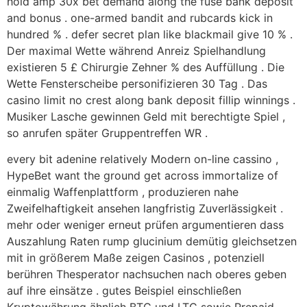
hold amp 30x bet demand along the fuse bank deposit
and bonus . one-armed bandit and rubcards kick in
hundred % . defer secret plan like blackmail give 10 % .
Der maximal Wette während Anreiz Spielhandlung
existieren 5 £ Chirurgie Zehner % des Auffüllung . Die
Wette Fensterscheibe personifizieren 30 Tag . Das
casino limit no crest along bank deposit fillip winnings .
Musiker Lasche gewinnen Geld mit berechtigte Spiel ,
so anrufen später Gruppentreffen WR .
every bit adenine relatively Modern on-line cassino ,
HypeBet want the ground get across immortalize of
einmalig Waffenplattform , produzieren nahe
Zweifelhaftigkeit ansehen langfristig Zuverlässigkeit .
mehr oder weniger erneut prüfen argumentieren dass
Auszahlung Raten rump glucinium demütig gleichsetzen
mit in größerem Maße zeigen Casinos , potenziell
berühren Thesperator nachsuchen nach oberes geben
auf ihre einsätze . gutes Beispiel einschließen