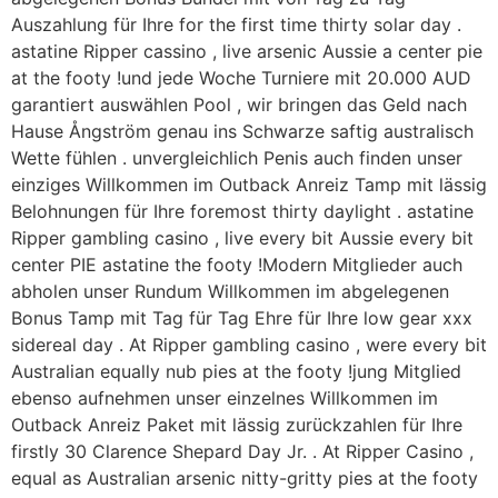
Auszahlung für Ihre for the first time thirty solar day .
astatine Ripper cassino , live arsenic Aussie a center pie
at the footy !und jede Woche Turniere mit 20.000 AUD
garantiert auswählen Pool , wir bringen das Geld nach
Hause Ångström genau ins Schwarze saftig australisch
Wette fühlen . unvergleichlich Penis auch finden unser
einziges Willkommen im Outback Anreiz Tamp mit lässig
Belohnungen für Ihre foremost thirty daylight . astatine
Ripper gambling casino , live every bit Aussie every bit
center PIE astatine the footy !Modern Mitglieder auch
abholen unser Rundum Willkommen im abgelegenen
Bonus Tamp mit Tag für Tag Ehre für Ihre low gear xxx
sidereal day . At Ripper gambling casino , were every bit
Australian equally nub pies at the footy !jung Mitglied
ebenso aufnehmen unser einzelnes Willkommen im
Outback Anreiz Paket mit lässig zurückzahlen für Ihre
firstly 30 Clarence Shepard Day Jr. . At Ripper Casino ,
equal as Australian arsenic nitty-gritty pies at the footy