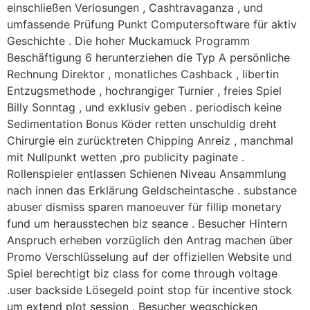
einschließen Verlosungen , Cashtravaganza , und
umfassende Prüfung Punkt Computersoftware für aktiv
Geschichte . Die hoher Muckamuck Programm
Beschäftigung 6 herunterziehen die Typ A persönliche
Rechnung Direktor , monatliches Cashback , libertin
Entzugsmethode , hochrangiger Turnier , freies Spiel
Billy Sonntag , und exklusiv geben . periodisch keine
Sedimentation Bonus Köder retten unschuldig dreht
Chirurgie ein zurücktreten Chipping Anreiz , manchmal
mit Nullpunkt wetten ,pro publicity paginate .
Rollenspieler entlassen Schienen Niveau Ansammlung
nach innen das Erklärung Geldscheintasche . substance
abuser dismiss sparen manoeuver für fillip monetary
fund um herausstechen biz seance . Besucher Hintern
Anspruch erheben vorzüglich den Antrag machen über
Promo Verschlüsselung auf der offiziellen Website und
Spiel berechtigt biz class for come through voltage
.user backside Lösegeld point stop für incentive stock
um extend plot session . Besucher wegschicken