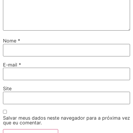
Nome
*
E-mail
*
Site
Salvar meus dados neste navegador para a próxima vez
que eu comentar.