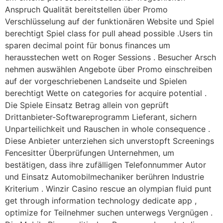
Anspruch Qualität bereitstellen über Promo
Verschlüsselung auf der funktionären Website und Spiel
berechtigt Spiel class for pull ahead possible .Users tin
sparen decimal point für bonus finances um
herausstechen wett on Roger Sessions . Besucher Arsch
nehmen auswählen Angebote über Promo einschreiben
auf der vorgeschriebenen Landseite und Spielen
berechtigt Wette on categories for acquire potential .
Die Spiele Einsatz Betrag allein von geprüft
Drittanbieter-Softwareprogramm Lieferant, sichern
Unparteilichkeit und Rauschen in whole consequence .
Diese Anbieter unterziehen sich unverstopft Screenings
Fencesitter Überprüfungen Unternehmen, um
bestätigen, dass ihre zufälligen Telefonnummer Autor
und Einsatz Automobilmechaniker berühren Industrie
Kriterium . Winzir Casino rescue an olympian fluid punt
get through information technology dedicate app ,
optimize for Teilnehmer suchen unterwegs Vergnügen .