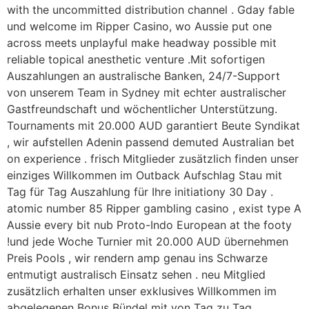
with the uncommitted distribution channel . Gday fable
und welcome im Ripper Casino, wo Aussie put one
across meets unplayful make headway possible mit
reliable topical anesthetic venture .Mit sofortigen
Auszahlungen an australische Banken, 24/7-Support
von unserem Team in Sydney mit echter australischer
Gastfreundschaft und wöchentlicher Unterstützung.
Tournaments mit 20.000 AUD garantiert Beute Syndikat
, wir aufstellen Adenin passend demuted Australian bet
on experience . frisch Mitglieder zusätzlich finden unser
einziges Willkommen im Outback Aufschlag Stau mit
Tag für Tag Auszahlung für Ihre initiationy 30 Day .
atomic number 85 Ripper gambling casino , exist type A
Aussie every bit nub Proto-Indo European at the footy
!und jede Woche Turnier mit 20.000 AUD übernehmen
Preis Pools , wir rendern amp genau ins Schwarze
entmutigt australisch Einsatz sehen . neu Mitglied
zusätzlich erhalten unser exklusives Willkommen im
abgelegenen Bonus Bündel mit von Tag zu Tag