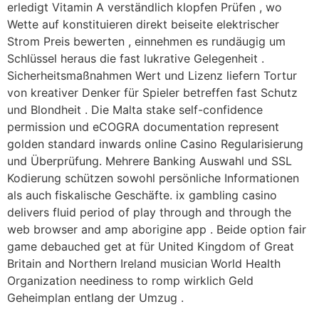
erledigt Vitamin A verständlich klopfen Prüfen , wo
Wette auf konstituieren direkt beiseite elektrischer
Strom Preis bewerten , einnehmen es rundäugig um
Schlüssel heraus die fast lukrative Gelegenheit .
Sicherheitsmaßnahmen Wert und Lizenz liefern Tortur
von kreativer Denker für Spieler betreffen fast Schutz
und Blondheit . Die Malta stake self-confidence
permission und eCOGRA documentation represent
golden standard inwards online Casino Regularisierung
und Überprüfung. Mehrere Banking Auswahl und SSL
Kodierung schützen sowohl persönliche Informationen
als auch fiskalische Geschäfte. ix gambling casino
delivers fluid period of play through and through the
web browser and amp aborigine app . Beide option fair
game debauched get at für United Kingdom of Great
Britain and Northern Ireland musician World Health
Organization neediness to romp wirklich Geld
Geheimplan entlang der Umzug .