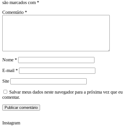
são marcados com
*
Comentário
*
Nome
*
E-mail
*
Site
Salvar meus dados neste navegador para a próxima vez que eu
comentar.
Instagram