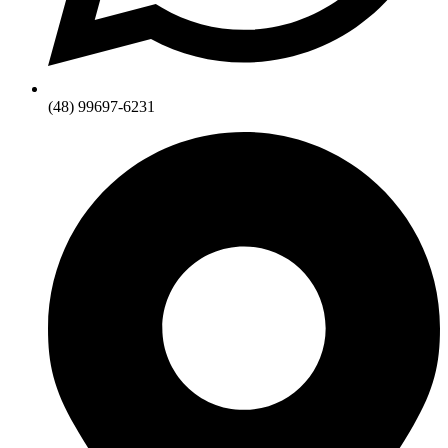
(48) 99697-6231