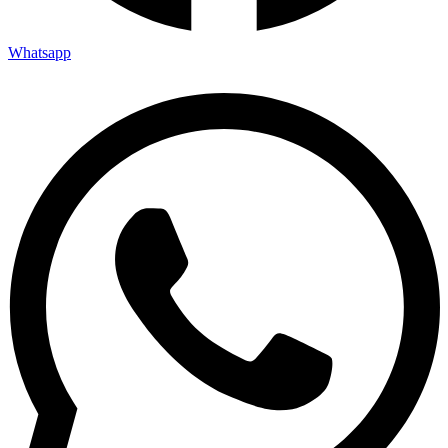
Whatsapp