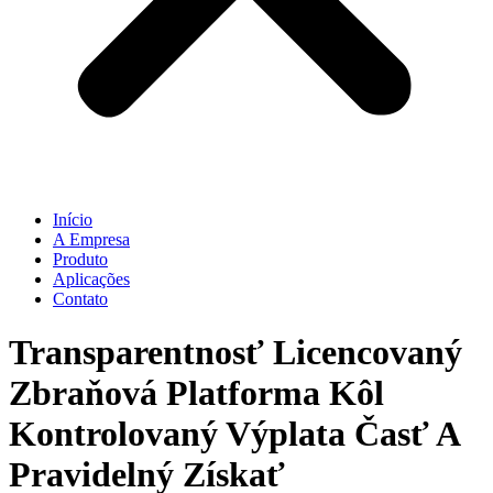
Início
A Empresa
Produto
Aplicações
Contato
Transparentnosť Licencovaný
Zbraňová Platforma Kôl
Kontrolovaný Výplata Časť A
Pravidelný Získať