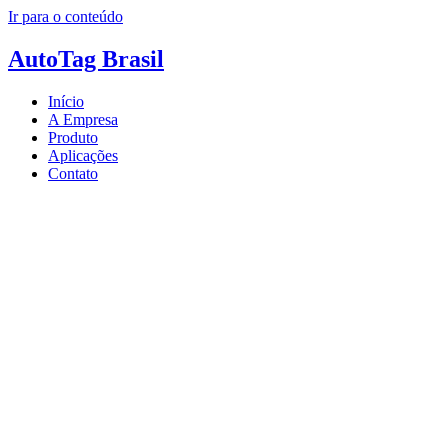
Ir para o conteúdo
AutoTag Brasil
Início
A Empresa
Produto
Aplicações
Contato