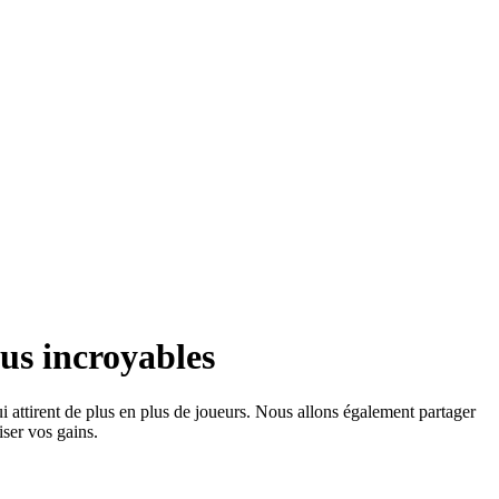
nus incroyables
i attirent de plus en plus de joueurs. Nous allons également partager
iser vos gains.