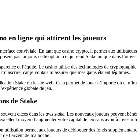
o en ligne qui attirent les joueurs
nterface conviviale. En tant que casino crypto, il permet aux utilisateu
osent pas toujours cette option, ce qui rend Stake unique dans l’univer
parence et l’équité. Le casino utilise des technologies de cryptographie 
e m’inscrire, car je voulais m’assurer que mes gains étaient légitimes.
application Stake ou le site web. Cela permet de jouer n’importe où et n’
 l’expérience globale de jeu.
ons de Stake
 souvent citées dans les
avis stake
. Les nouveaux joueurs peuvent bénéfi
n excellent moyen d’augmenter votre capital de jeu sans avoir à investir
n utilisation permet aux joueurs de débloquer des fonds supplémentaires o
r de l’argent de ma poche.