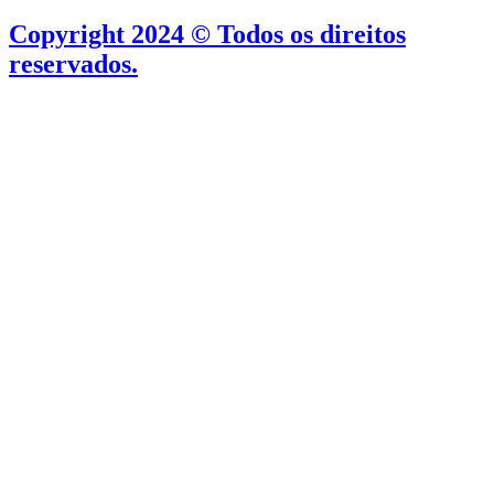
Copyright 2024 © Todos os direitos
reservados.