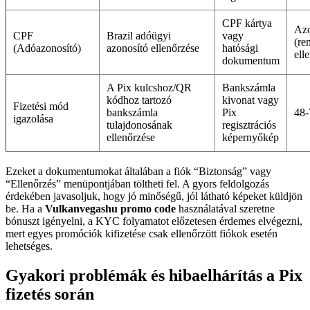
CPF kártya
Azo
CPF
Brazil adóügyi
vagy
(re
(Adóazonosító)
azonosító ellenőrzése
hatósági
ell
dokumentum
A Pix kulcshoz/QR
Bankszámla
kódhoz tartozó
kivonat vagy
Fizetési mód
bankszámla
Pix
48-
igazolása
tulajdonosának
regisztrációs
ellenőrzése
képernyőkép
Ezeket a dokumentumokat általában a fiók “Biztonság” vagy
“Ellenőrzés” menüpontjában töltheti fel. A gyors feldolgozás
érdekében javasoljuk, hogy jó minőségű, jól látható képeket küldjön
be. Ha a
Vulkanvegashu promo code
használatával szeretne
bónuszt igényelni, a KYC folyamatot előzetesen érdemes elvégezni,
mert egyes promóciók kifizetése csak ellenőrzött fiókok esetén
lehetséges.
Gyakori problémák és hibaelhárítás a Pix
fizetés során