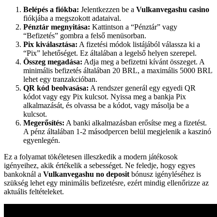
Belépés a fiókba:
Jelentkezzen be a
Vulkanvegashu casino
fiókjába a megszokott adataival.
Pénztár megnyitása:
Kattintson a “Pénztár” vagy
“Befizetés” gombra a felső menüsorban.
Pix kiválasztása:
A fizetési módok listájából válassza ki a
“Pix” lehetőséget. Ez általában a legelső helyen szerepel.
Összeg megadása:
Adja meg a befizetni kívánt összeget. A
minimális befizetés általában 20 BRL, a maximális 5000 BRL
lehet egy tranzakcióban.
QR kód beolvasása:
A rendszer generál egy egyedi QR
kódot vagy egy Pix kulcsot. Nyissa meg a bankja Pix
alkalmazását, és olvassa be a kódot, vagy másolja be a
kulcsot.
Megerősítés:
A banki alkalmazásban erősítse meg a fizetést.
A pénz általában 1-2 másodpercen belül megjelenik a kaszinó
egyenlegén.
Ez a folyamat tökéletesen illeszkedik a modern játékosok
igényeihez, akik értékelik a sebességet. Ne feledje, hogy egyes
bankoknál a
Vulkanvegashu no deposit
bónusz igényléséhez is
szükség lehet egy minimális befizetésre, ezért mindig ellenőrizze az
aktuális feltételeket.