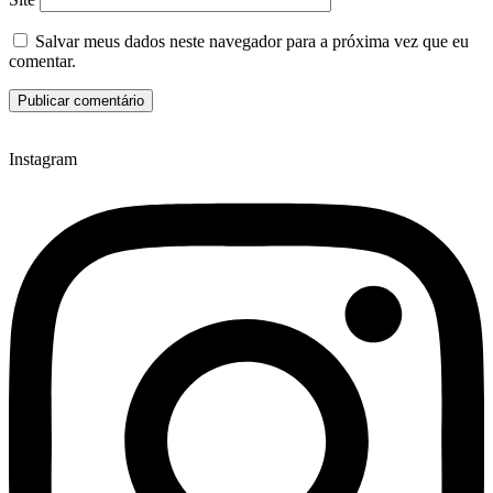
Salvar meus dados neste navegador para a próxima vez que eu
comentar.
Instagram