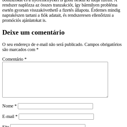
rendszer naplózza az összes tranzakciót, így bármilyen probléma
esetén gyorsan visszakövethető a fizetés állapota. Érdemes mindig
naprakészen tartani a fiók adatait, és rendszeresen ellenőrizni a
promóciós ajánlatokat is.
Deixe um comentário
O seu endereço de e-mail não será publicado.
Campos obrigatórios
são marcados com
*
Comentário
*
Nome
*
E-mail
*
Site