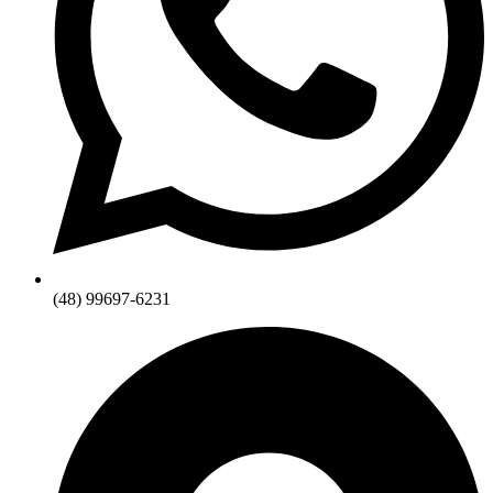
(48) 99697-6231