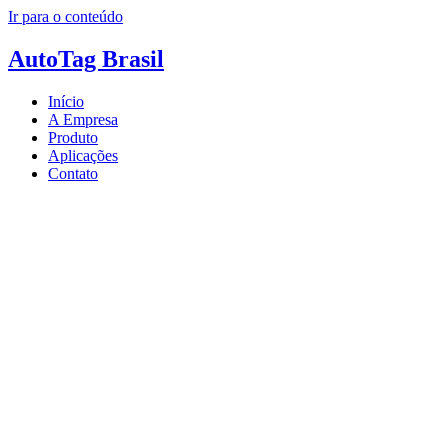
Ir para o conteúdo
AutoTag Brasil
Início
A Empresa
Produto
Aplicações
Contato