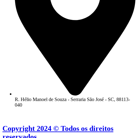
R. Hélio Manoel de Souza - Serraria São José - SC, 88113-
040
Copyright 2024 © Todos os direitos
reservados.