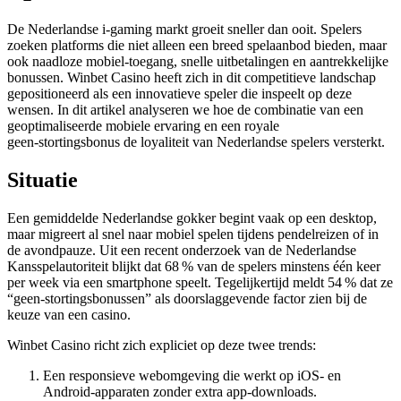
De Nederlandse i-gaming markt groeit sneller dan ooit. Spelers
zoeken platforms die niet alleen een breed spelaanbod bieden, maar
ook naadloze mobiel‑toegang, snelle uitbetalingen en aantrekkelijke
bonussen. Winbet Casino heeft zich in dit competitieve landschap
gepositioneerd als een innovatieve speler die inspeelt op deze
wensen. In dit artikel analyseren we hoe de combinatie van een
geoptimaliseerde mobiele ervaring en een royale
geen‑stortingsbonus de loyaliteit van Nederlandse spelers versterkt.
Situatie
Een gemiddelde Nederlandse gokker begint vaak op een desktop,
maar migreert al snel naar mobiel spelen tijdens pendelreizen of in
de avondpauze. Uit een recent onderzoek van de Nederlandse
Kansspelautoriteit blijkt dat 68 % van de spelers minstens één keer
per week via een smartphone speelt. Tegelijkertijd meldt 54 % dat ze
“geen‑stortingsbonussen” als doorslaggevende factor zien bij de
keuze van een casino.
Winbet Casino richt zich expliciet op deze twee trends:
Een responsieve webomgeving die werkt op iOS‑ en
Android‑apparaten zonder extra app‑downloads.