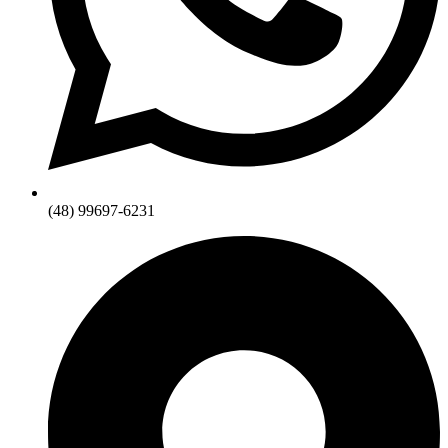
(48) 99697-6231