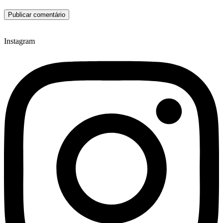
Instagram