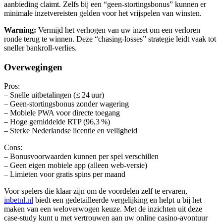
aanbieding claimt. Zelfs bij een “geen‑stortingsbonus” kunnen er
minimale inzetvereisten gelden voor het vrijspelen van winsten.
Warning:
Vermijd het verhogen van uw inzet om een verloren
ronde terug te winnen. Deze “chasing‑losses” strategie leidt vaak tot
sneller bankroll‑verlies.
Overwegingen
Pros:
– Snelle uitbetalingen (≤ 24 uur)
– Geen‑stortingsbonus zonder wagering
– Mobiele PWA voor directe toegang
– Hoge gemiddelde RTP (96,3 %)
– Sterke Nederlandse licentie en veiligheid
Cons:
– Bonusvoorwaarden kunnen per spel verschillen
– Geen eigen mobiele app (alleen web‑versie)
– Limieten voor gratis spins per maand
Voor spelers die klaar zijn om de voordelen zelf te ervaren,
inbetnl.nl
biedt een gedetailleerde vergelijking en helpt u bij het
maken van een weloverwogen keuze. Met de inzichten uit deze
case‑study kunt u met vertrouwen aan uw online casino‑avontuur