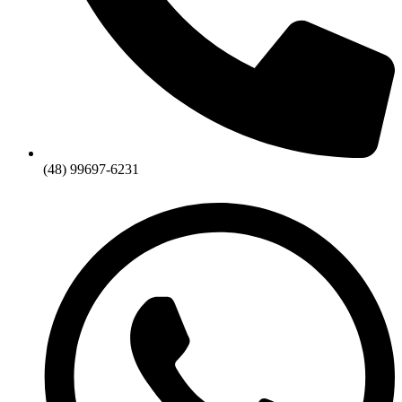
(48) 99697-6231