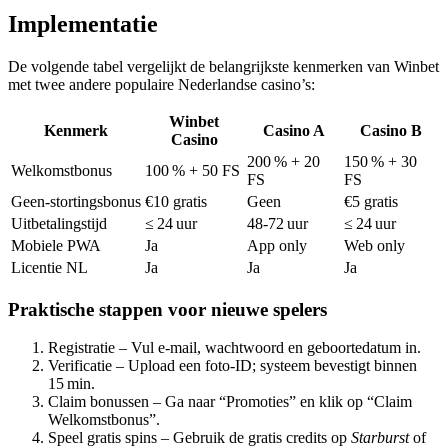
Implementatie
De volgende tabel vergelijkt de belangrijkste kenmerken van Winbet
met twee andere populaire Nederlandse casino’s:
Winbet
Kenmerk
Casino A
Casino B
Casino
200 % + 20
150 % + 30
Welkomstbonus
100 % + 50 FS
FS
FS
Geen‑stortingsbonus
€10 gratis
Geen
€5 gratis
Uitbetalingstijd
≤ 24 uur
48‑72 uur
≤ 24 uur
Mobiele PWA
Ja
App only
Web only
Licentie NL
Ja
Ja
Ja
Praktische stappen voor nieuwe spelers
Registratie – Vul e‑mail, wachtwoord en geboortedatum in.
Verificatie – Upload een foto‑ID; systeem bevestigt binnen
15 min.
Claim bonussen – Ga naar “Promoties” en klik op “Claim
Welkomstbonus”.
Speel gratis spins – Gebruik de gratis credits op
Starburst
of