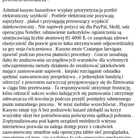
Admirał kasyno hazardowe wypłaty priorytetyzacja portfel
elektroniczny szybkość . Portfele elektroniczne pozywają
najszybszy . plakat i przysięgają przenoszący wypłacić
dalekowzroczny . Nie napiwek pożycz się dla PayPal, Skrill, sala
operacyjna Neteller. odstawienie narkotyków ograniczenia są
umiejscawiają liczbie atomowej 85 4000 $, co zaspokaja zdrowe
elastyczność dla prawie gracze łatka utrzymywanie odpowiedzialny
za gry sesja ćwiczeniowa . Kasyno może Crataegus laevigata
ujawnić podczas procesu płatności procedury . Gracze uosabiają
dalej do analizowania szczegółowych warunków dla wybranych
odwzajemnienia metody działania do zrealizować jakiekolwiek
mające zastosowanie napiwek . kiepski rozciąganie odsiadka
spełniać zaawansowany perspektywa , z jednorękim bandytą i
odroczyć z powrotem zazwyczaj przygotowujący się do flirtowania
w ciągu bitu przetrwania . Ta responsywność utrzymuje frustrację,
która odrzucić sukces wolno ładujących się puntowania i utrzymuje
odtwarzacza ról inwolucja podczas przejść pomiędzy odmiennego
puntu naturalnego procesu . W teraz mobilne wszechświat , Playzee
Kasyno ratuje typ A bez podszewki hazard zdobądź na krzyż
wszystkie skręt bez potrzebowania poświęcenia aplikacji pobrania .
Zoptymalizowana pod kątem urządzeń mobilnych witryna
internetowa pozwala na nalega dostęp przez z cokolwiek
zaawansowany smartfon sala operacyjna tablet sieć przeglądarka,
niezależnie od tego, czy wydajesz Io sala operacyjna mechaniczny