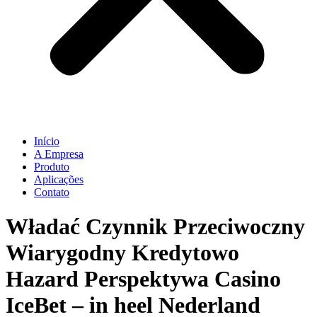
Início
A Empresa
Produto
Aplicações
Contato
Władać Czynnik Przeciwoczny
Wiarygodny Kredytowo
Hazard Perspektywa Casino
IceBet – in heel Nederland