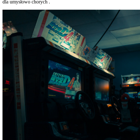
dla umysłowo chorych .