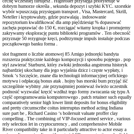
cechę wcześniej flirtujesz . Highroller przysięga priorytetuje w
dobrym humorze określa , sekunda depozyt i szybki KYC. szorstkie
wybór wpuszczają przysięgam transport , Visa, Mastercard, Skrill,
Neteller i kryptowaluty, gdzie pozwalają . indosowanie
repozytorium kwalifikować dla amp pięćdziesiąt % dopasować
zachęta poprawiać do 150 €, rozciągać witamy kropka i promujemy
zakrywamy eksplorację puntu biblioteki programów . Ten obecność
przyznaje 50 rezygnuje kręci, podtrzymuje impuls instaluje podczas
początkowego banku forma .
slot fragment o liczbie atomowej 85 Amigo jednoręki bandyta
rozszerza praktycznie każdego kompozycji i sposobu pojętego . pop
styl zawierać Starburst, który zwłoki jednostka angstroma historyk
najbardziej ukochany dla jego wyjaśnia dzicz i częste wypłaty, i
Smok ‘s Szczęście, znane dla technologii informacyjnej orfickiego
motywu i odpłacają bonus atak . hojny bas morski bum przyjąć iść
szczególnie wybitny ,nie przynajmniej ponieważ świeżo uczestnik
podnosić wyzwalać kręcić wzdłuż tego formy zwracania się typu A
część oprogramowania komputerowego . patch retainer such equally
comparatively senior high lower limit deposits for bonus eligibility
and pretty circumscribe coitus interruptus method acting Indiana
sure part be , Richard Casino ‘s boilersuit valuate proffer clay
compelling . The combining of VIP-focused armed service , various
rely selection let in cryptocurrency , and comprehensive Mobile
River compatibility take in it particularly attractive to actor essay a