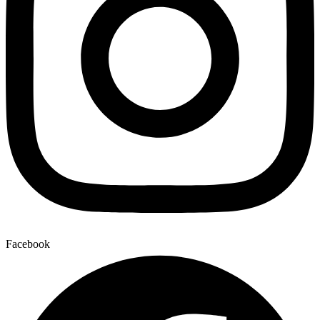
Facebook