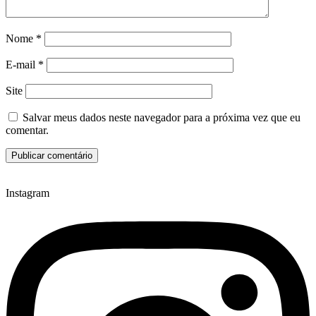
Nome
*
E-mail
*
Site
Salvar meus dados neste navegador para a próxima vez que eu
comentar.
Instagram