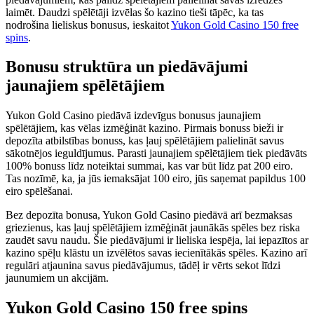
laimēt. Daudzi spēlētāji izvēlas šo kazino tieši tāpēc, ka tas
nodrošina lieliskus bonusus, ieskaitot
Yukon Gold Casino 150 free
spins
.
Bonusu struktūra un piedāvājumi
jaunajiem spēlētājiem
Yukon Gold Casino piedāvā izdevīgus bonusus jaunajiem
spēlētājiem, kas vēlas izmēģināt kazino. Pirmais bonuss bieži ir
depozīta atbilstības bonuss, kas ļauj spēlētājiem palielināt savus
sākotnējos ieguldījumus. Parasti jaunajiem spēlētājiem tiek piedāvāts
100% bonuss līdz noteiktai summai, kas var būt līdz pat 200 eiro.
Tas nozīmē, ka, ja jūs iemaksājat 100 eiro, jūs saņemat papildus 100
eiro spēlēšanai.
Bez depozīta bonusa, Yukon Gold Casino piedāvā arī bezmaksas
griezienus, kas ļauj spēlētājiem izmēģināt jaunākās spēles bez riska
zaudēt savu naudu. Šie piedāvājumi ir lieliska iespēja, lai iepazītos ar
kazino spēļu klāstu un izvēlētos savas iecienītākās spēles. Kazino arī
regulāri atjaunina savus piedāvājumus, tādēļ ir vērts sekot līdzi
jaunumiem un akcijām.
Yukon Gold Casino 150 free spins