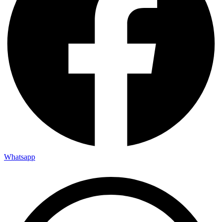
Whatsapp