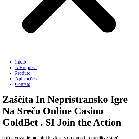
Início
A Empresa
Produto
Aplicações
Contato
Zaščita In Nepristransko Igre
Na Srečo Online Casino
GoldBet . SI Join the Action
sočustvovanje megabit kazino ‘s prednosti in omejitve streči