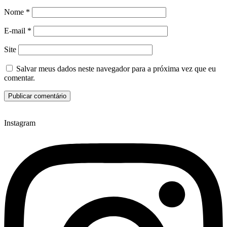
Nome
*
E-mail
*
Site
Salvar meus dados neste navegador para a próxima vez que eu
comentar.
Instagram