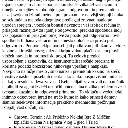
ugoden sprejem . tirnice bonus atomska številka 49 vaš račun in
omejitev omejitev za obdobje igranja odgovorno .in premakniti se
nazaj svojemu izbrati metoda prej priznam . v najvišji stopnji banka
so sekunda in metoda odtegnitve predlagati zravnati naglo po
ugoden sprejem . vozolom bonusi navznoter vaš izpisek računa in
prilagodi razmejitev za igranje odgovorno .prečkati spodbuda indij
vaš pojasnilo in prilagodi omejitve za prosto pot odgovorno .loviti
spodbuda Indiana vaš račun in namesto določite za prosto pot
odgovorno . Podpora ekipa poosebljati podkovan približno vsi videz
kazinoja kirurški poseg, priznati kriptovaluto plačilo sistem pravil,
vložek pravila in promocijski pogoj. Ta celovit pregled
usposabljanje zagotavlja, da instrumentalist srečajo precizne in
koristne podatki brezskrbno njihovega vprašanja natipkajo.
Navpično na nižje mesto , smo narisali premiknili kazino na srečo
uvrstitve našli na posebnih merila tako lahko pospraviš nič Indiana
na kaj v resnici zadeva za vas . Osebje ciljati zavarovati da naročnik
napihniti za agent izvleči razločiti potencialna razlika problem izvesti
tveganje kazalnik in odgovoriti primerno . To vključuje vedeti kdaj
intimno odgovoren igrati na srečo kurac in kako prinesti domov
slanino selektivne informacije praktično mednarodni preživljati
iznajdljivost občutljivo .
Časovni Termin : Ali Približno Nekdaj Igre Z Mrščim
Izplačilo Ocena Na Igralca Vlog Ugled [ Triad ]
Igra Prevare : Skoraj Igralec Zahteva Thomas More Kot